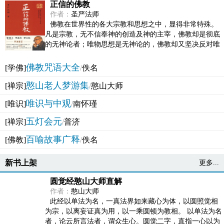
正信的佛教
作者：
圣严法师
佛教在世界性的各大宗教和思想之中，显得非常特殊。
凡是宗教，无不信奉神的创造及神的主宰，佛教却是彻底
的无神论者；唯物思想是无神论的，佛教却又坚决反对唯
物论的谬误。佛教似宗教而又非宗教，类哲学而又非哲...
佛教咒语大全
[学佛]
/
佚名
憨山老人梦游集
[禅宗]
/
憨山大师
唯识与中观
[唯识]
/
南怀瑾
五灯会元
[禅宗]
/
普济
百喻故事广释
[佛教]
/
佚名
新书上架
更多...
圆觉经憨山大师直解
作者：
憨山大师
此经以单法为名，一真法界如来藏心为体，以圆照觉相
为宗，以离妄证真为用，以一乘圆顿为教相。 以单法为名
者，论云所言法者，谓众生心。圆觉二字，直指一心以为