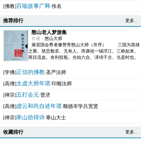
百喻故事广释
[佛教]
/
佚名
推荐排行
更多...
憨山老人梦游集
作者：
憨山大师
康居国会尊者像赞寄憨山大师（并序） 三国为英雄
之聚。慈悲般若。无有人。而康祖一锡浮江。三称如来。
两目流血。舍利投瓶。光灿六合。泽绵千古。当是时也。
吴之君臣。莫不为之动心变色。即事征理。知有佛而不...
正信的佛教
[学佛]
/
圣严法师
太虚大师年谱
[高僧]
/
印顺法师
五灯会元
[禅宗]
/
普济
虚云和尚自述年谱
[高僧]
/
顺德岑学吕宽贤
寒山拾得诗
[禅宗]
/
寒山大士
收藏排行
更多...