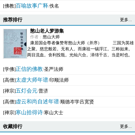
百喻故事广释
[佛教]
/
佚名
推荐排行
更多...
憨山老人梦游集
作者：
憨山大师
康居国会尊者像赞寄憨山大师（并序） 三国为英雄
之聚。慈悲般若。无有人。而康祖一锡浮江。三称如来。
两目流血。舍利投瓶。光灿六合。泽绵千古。当是时也。
吴之君臣。莫不为之动心变色。即事征理。知有佛而不...
正信的佛教
[学佛]
/
圣严法师
太虚大师年谱
[高僧]
/
印顺法师
五灯会元
[禅宗]
/
普济
虚云和尚自述年谱
[高僧]
/
顺德岑学吕宽贤
寒山拾得诗
[禅宗]
/
寒山大士
收藏排行
更多...