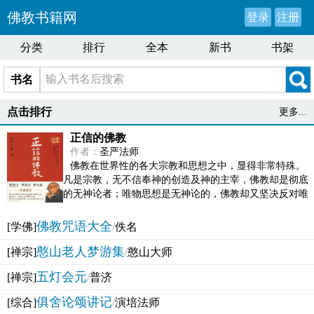
佛教书籍网
登录
注册
分类
排行
全本
新书
书架
书名
点击排行
更多...
正信的佛教
作者：
圣严法师
佛教在世界性的各大宗教和思想之中，显得非常特殊。
凡是宗教，无不信奉神的创造及神的主宰，佛教却是彻底
的无神论者；唯物思想是无神论的，佛教却又坚决反对唯
物论的谬误。佛教似宗教而又非宗教，类哲学而又非哲...
佛教咒语大全
[学佛]
/
佚名
憨山老人梦游集
[禅宗]
/
憨山大师
五灯会元
[禅宗]
/
普济
俱舍论颂讲记
[综合]
/
演培法师