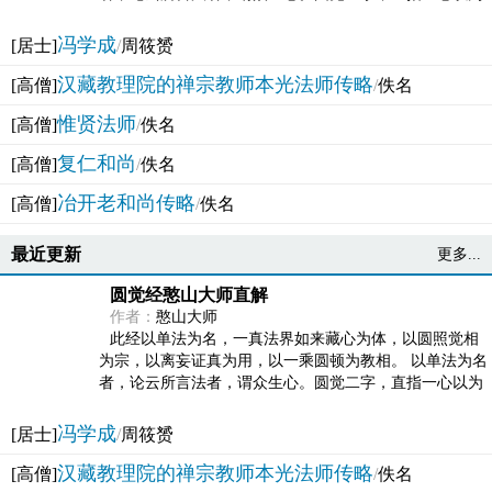
法体。此有多称，亦名大圆满觉，亦名妙觉明心，...
冯学成
[居士]
/
周筱赟
汉藏教理院的禅宗教师本光法师传略
[高僧]
/
佚名
惟贤法师
[高僧]
/
佚名
复仁和尚
[高僧]
/
佚名
冶开老和尚传略
[高僧]
/
佚名
最近更新
更多...
圆觉经憨山大师直解
作者：
憨山大师
此经以单法为名，一真法界如来藏心为体，以圆照觉相
为宗，以离妄证真为用，以一乘圆顿为教相。 以单法为名
者，论云所言法者，谓众生心。圆觉二字，直指一心以为
法体。此有多称，亦名大圆满觉，亦名妙觉明心，...
冯学成
[居士]
/
周筱赟
汉藏教理院的禅宗教师本光法师传略
[高僧]
/
佚名