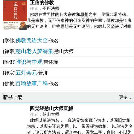
正信的佛教
作者：
圣严法师
佛教在世界性的各大宗教和思想之中，显得非常特殊。
凡是宗教，无不信奉神的创造及神的主宰，佛教却是彻底
的无神论者；唯物思想是无神论的，佛教却又坚决反对唯
物论的谬误。佛教似宗教而又非宗教，类哲学而又非哲...
佛教咒语大全
[学佛]
/
佚名
憨山老人梦游集
[禅宗]
/
憨山大师
唯识与中观
[唯识]
/
南怀瑾
五灯会元
[禅宗]
/
普济
百喻故事广释
[佛教]
/
佚名
新书上架
更多...
圆觉经憨山大师直解
作者：
憨山大师
此经以单法为名，一真法界如来藏心为体，以圆照觉相
为宗，以离妄证真为用，以一乘圆顿为教相。 以单法为名
者，论云所言法者，谓众生心。圆觉二字，直指一心以为