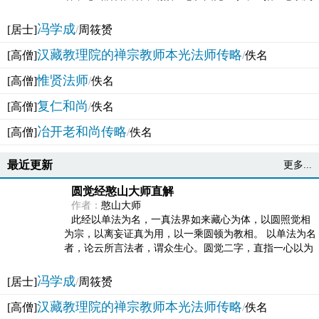
法体。此有多称，亦名大圆满觉，亦名妙觉明心，...
冯学成
[居士]
/
周筱赟
汉藏教理院的禅宗教师本光法师传略
[高僧]
/
佚名
惟贤法师
[高僧]
/
佚名
复仁和尚
[高僧]
/
佚名
冶开老和尚传略
[高僧]
/
佚名
最近更新
更多...
圆觉经憨山大师直解
作者：
憨山大师
此经以单法为名，一真法界如来藏心为体，以圆照觉相
为宗，以离妄证真为用，以一乘圆顿为教相。 以单法为名
者，论云所言法者，谓众生心。圆觉二字，直指一心以为
法体。此有多称，亦名大圆满觉，亦名妙觉明心，...
冯学成
[居士]
/
周筱赟
汉藏教理院的禅宗教师本光法师传略
[高僧]
/
佚名