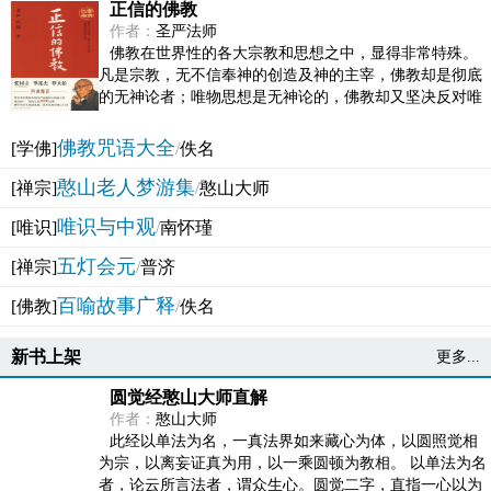
正信的佛教
作者：
圣严法师
佛教在世界性的各大宗教和思想之中，显得非常特殊。
凡是宗教，无不信奉神的创造及神的主宰，佛教却是彻底
的无神论者；唯物思想是无神论的，佛教却又坚决反对唯
物论的谬误。佛教似宗教而又非宗教，类哲学而又非哲...
佛教咒语大全
[学佛]
/
佚名
憨山老人梦游集
[禅宗]
/
憨山大师
唯识与中观
[唯识]
/
南怀瑾
五灯会元
[禅宗]
/
普济
百喻故事广释
[佛教]
/
佚名
新书上架
更多...
圆觉经憨山大师直解
作者：
憨山大师
此经以单法为名，一真法界如来藏心为体，以圆照觉相
为宗，以离妄证真为用，以一乘圆顿为教相。 以单法为名
者，论云所言法者，谓众生心。圆觉二字，直指一心以为