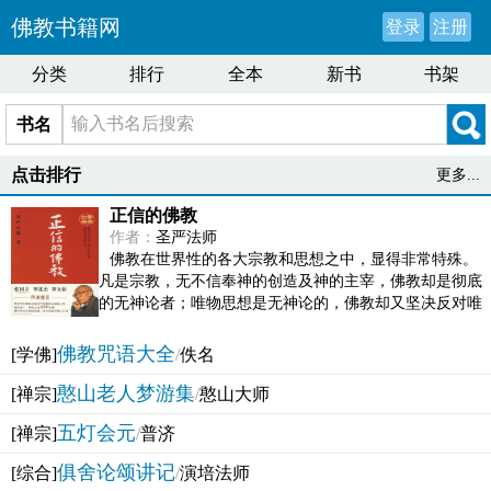
佛教书籍网
登录
注册
分类
排行
全本
新书
书架
书名
点击排行
更多...
正信的佛教
作者：
圣严法师
佛教在世界性的各大宗教和思想之中，显得非常特殊。
凡是宗教，无不信奉神的创造及神的主宰，佛教却是彻底
的无神论者；唯物思想是无神论的，佛教却又坚决反对唯
物论的谬误。佛教似宗教而又非宗教，类哲学而又非哲...
佛教咒语大全
[学佛]
/
佚名
憨山老人梦游集
[禅宗]
/
憨山大师
五灯会元
[禅宗]
/
普济
俱舍论颂讲记
[综合]
/
演培法师