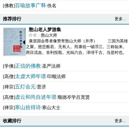
百喻故事广释
[佛教]
/
佚名
推荐排行
更多...
憨山老人梦游集
作者：
憨山大师
康居国会尊者像赞寄憨山大师（并序） 三国为英雄
之聚。慈悲般若。无有人。而康祖一锡浮江。三称如来。
两目流血。舍利投瓶。光灿六合。泽绵千古。当是时也。
吴之君臣。莫不为之动心变色。即事征理。知有佛而不...
正信的佛教
[学佛]
/
圣严法师
太虚大师年谱
[高僧]
/
印顺法师
五灯会元
[禅宗]
/
普济
虚云和尚自述年谱
[高僧]
/
顺德岑学吕宽贤
寒山拾得诗
[禅宗]
/
寒山大士
收藏排行
更多...