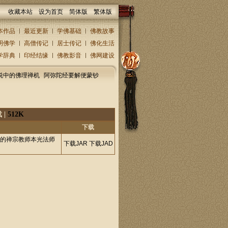
收藏本站
设为首页
简体版
繁体版
本作品
最近更新
学佛基础
佛教故事
明佛学
高僧传记
居士传记
佛化生活
学辞典
印经结缘
佛教影音
佛网建设
说中的佛理禅机
阿弥陀经要解便蒙钞
 |
512K
下载
院的禅宗教师本光法师
下载JAR
下载JAD