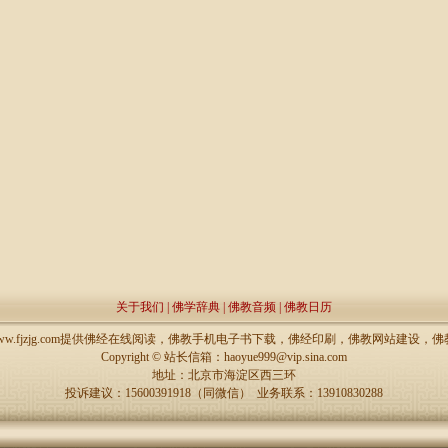
关于我们
|
佛学辞典
|
佛教音频
|
佛教日历
://www.fjzjg.com提供佛经在线阅读，佛教手机电子书下载，佛经印刷，佛教网站建设
Copyright ©
站长信箱：haoyue999@vip.sina.com
地址：北京市海淀区西三环
投诉建议：15600391918（同微信） 业务联系：13910830288