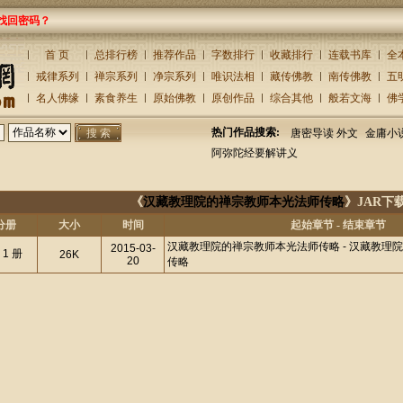
找回密码？
首 页
总排行榜
推荐作品
字数排行
收藏排行
连载书库
全
戒律系列
禅宗系列
净宗系列
唯识法相
藏传佛教
南传佛教
五
名人佛缘
素食养生
原始佛教
原创作品
综合其他
般若文海
佛
热门作品搜索:
唐密导读 外文
金庸小
阿弥陀经要解讲义
《
汉藏教理院的禅宗教师本光法师传略
》JAR下载
分册
大小
时间
起始章节 - 结束章节
汉藏教理院的禅宗教师本光法师传略 - 汉藏教理
2015-03-
 1 册
26K
20
传略