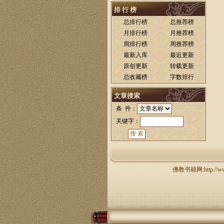
排 行 榜
总排行榜
总推荐榜
月排行榜
月推荐榜
周排行榜
周推荐榜
最新入库
最近更新
原创更新
转载更新
总收藏榜
字数排行
文章搜索
条 件：
关键字：
佛教书籍网:http