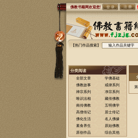
注 册
佛教书籍网欢迎您!
【热门作品搜索】
分类阅读
全部文章
学佛基础
佛教故事
戒律系列
第
禅宗系列
净宗系列
唯识法相
藏传佛教
南传佛教
五明佛学
高僧传记
居士传记
佛化生活
名人佛缘
素食养生
原始佛教
原创作品
综合其他