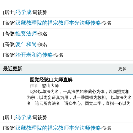
法体。此有多称，亦名大圆满觉，亦名妙觉明心，...
冯学成
[居士]
/
周筱赟
汉藏教理院的禅宗教师本光法师传略
[高僧]
/
佚名
惟贤法师
[高僧]
/
佚名
复仁和尚
[高僧]
/
佚名
冶开老和尚传略
[高僧]
/
佚名
最近更新
更多...
圆觉经憨山大师直解
作者：
憨山大师
此经以单法为名，一真法界如来藏心为体，以圆照觉相
为宗，以离妄证真为用，以一乘圆顿为教相。 以单法为名
者，论云所言法者，谓众生心。圆觉二字，直指一心以为
法体。此有多称，亦名大圆满觉，亦名妙觉明心，...
冯学成
[居士]
/
周筱赟
汉藏教理院的禅宗教师本光法师传略
[高僧]
/
佚名