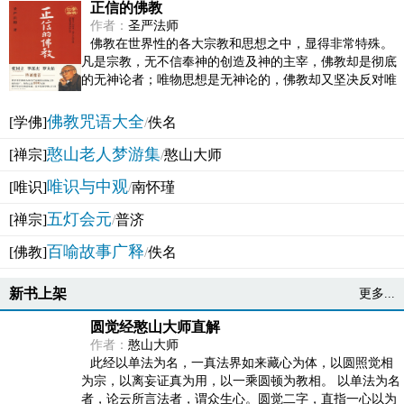
正信的佛教
作者：
圣严法师
佛教在世界性的各大宗教和思想之中，显得非常特殊。
凡是宗教，无不信奉神的创造及神的主宰，佛教却是彻底
的无神论者；唯物思想是无神论的，佛教却又坚决反对唯
物论的谬误。佛教似宗教而又非宗教，类哲学而又非哲...
佛教咒语大全
[学佛]
/
佚名
憨山老人梦游集
[禅宗]
/
憨山大师
唯识与中观
[唯识]
/
南怀瑾
五灯会元
[禅宗]
/
普济
百喻故事广释
[佛教]
/
佚名
新书上架
更多...
圆觉经憨山大师直解
作者：
憨山大师
此经以单法为名，一真法界如来藏心为体，以圆照觉相
为宗，以离妄证真为用，以一乘圆顿为教相。 以单法为名
者，论云所言法者，谓众生心。圆觉二字，直指一心以为