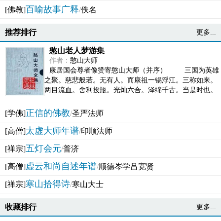
百喻故事广释
[佛教]
/
佚名
推荐排行
更多...
憨山老人梦游集
作者：
憨山大师
康居国会尊者像赞寄憨山大师（并序） 三国为英雄
之聚。慈悲般若。无有人。而康祖一锡浮江。三称如来。
两目流血。舍利投瓶。光灿六合。泽绵千古。当是时也。
吴之君臣。莫不为之动心变色。即事征理。知有佛而不...
正信的佛教
[学佛]
/
圣严法师
太虚大师年谱
[高僧]
/
印顺法师
五灯会元
[禅宗]
/
普济
虚云和尚自述年谱
[高僧]
/
顺德岑学吕宽贤
寒山拾得诗
[禅宗]
/
寒山大士
收藏排行
更多...