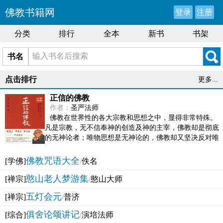
佛教书籍网
登录
注册
分类
排行
全本
新书
书架
书名
点击排行
更多...
正信的佛教
作者：
圣严法师
佛教在世界性的各大宗教和思想之中，显得非常特殊。
凡是宗教，无不信奉神的创造及神的主宰，佛教却是彻底
的无神论者；唯物思想是无神论的，佛教却又坚决反对唯
物论的谬误。佛教似宗教而又非宗教，类哲学而又非哲...
佛教咒语大全
[学佛]
/
佚名
憨山老人梦游集
[禅宗]
/
憨山大师
五灯会元
[禅宗]
/
普济
俱舍论颂讲记
[综合]
/
演培法师