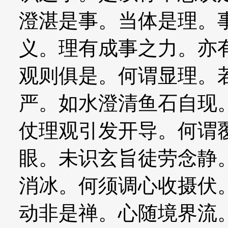
澄湛是事。当体是理。
义。理有成事之力。亦
观则俱是。何谓显理。
严。如水澄清鱼石自现
仗理观引发开导。何谓
眼。未识玄旨徒劳念静
消冰。何须调心收摄伏
动非是禅。心随境界流