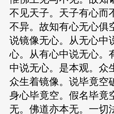
不见天子。天子有心而
不异。故知有心无心俱
说镜像无心。从无心中
心。从有心中说无心。
中说无心。是本观。众
众生着镜像。说毕竟空
身心毕竟空。假名毕竟
无。佛道亦本无。一切