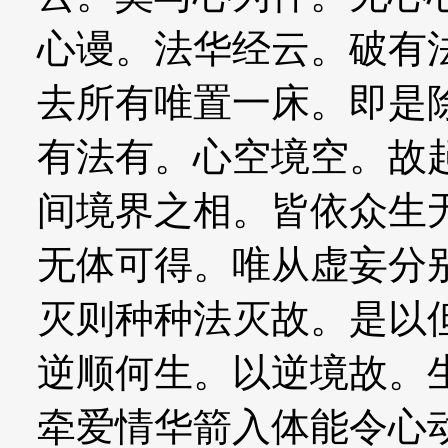
心谩。法华经云。破有
去所有唯置一床。即是
有法有。心空境空。故
间境界之相。皆依众生
无体可得。唯从虚妄分
灭则种种法灭故。是以
逆顺何生。以逆境故。
牵爱情华箭入体能令心