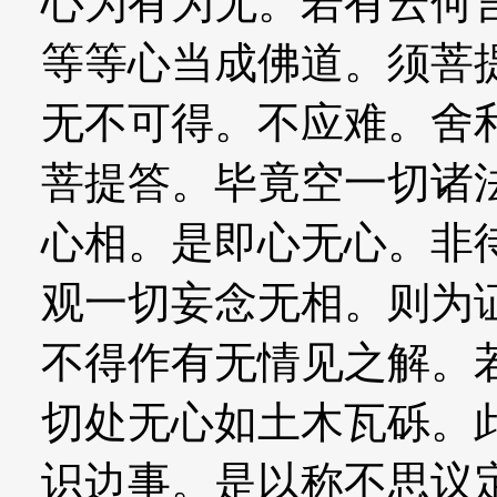
心为有为无。若有云何
等等心当成佛道。须菩
无不可得。不应难。舍
菩提答。毕竟空一切诸
心相。是即心无心。非
观一切妄念无相。则为
不得作有无情见之解。
切处无心如土木瓦砾。
识边事。是以称不思议