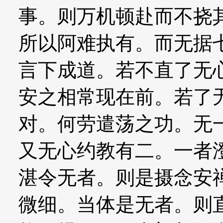
事。则万机顿赴而不挠
所以阿难执有。而无据
言下成道。若不直了无
安之相常现在前。若了
对。何劳遣荡之功。无
又无心约教有二。一者
湛令无者。则是摄念安
微细。当体是无者。则