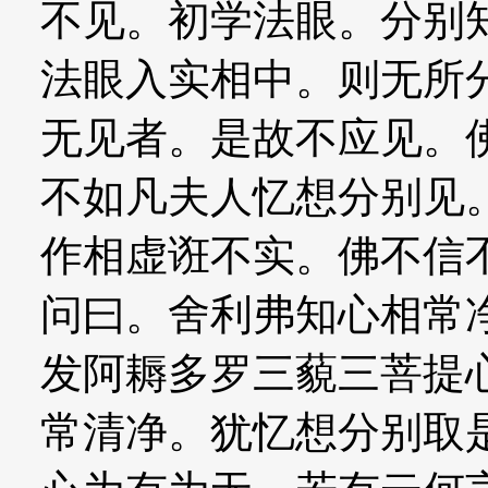
不见。初学法眼。分别
法眼入实相中。则无所
无见者。是故不应见。
不如凡夫人忆想分别见
作相虚诳不实。佛不信
问曰。舍利弗知心相常
发阿耨多罗三藐三菩提
常清净。犹忆想分别取