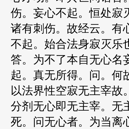
伤。妄心不起。恒处寂
诸有刺伤。故经云。有
不起。始合法身寂灭乐
答。为不了本自无心名
起。真无所得。问。何
以法界性空寂无主宰故
分剂无心即无主宰。无
死。问无心者。为当离