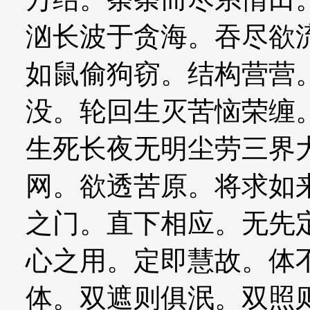
汹长波于贪海。吞尽欲
如鼠偷狗窃。结构营营
没。轮回生灭苦恼荣缠
生死长夜无明尘劳三界
网。欲透苦原。将求如
之门。直下相应。无先
心之用。定即慧故。体
体。双遮则俱泯。双照