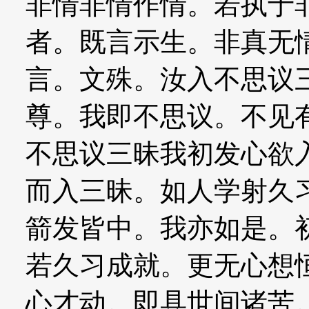
非情非情作情。若执于
者。既言示生。非真无
言。文殊。汝入不思议
尊。我即不思议。不见
不思议三昧我初发心欲
而入三昧。如人学射久
箭发皆中。我亦如是。
若久习成就。更无心想
心才动。即具世间诸苦