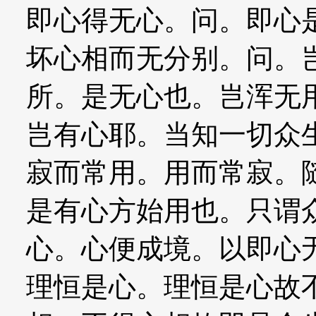
即心得无心。问。即心
坏心相而无分别。问。
所。是无心也。岂浑无
岂有心耶。当知一切众
寂而常用。用而常寂。
是有心方始用也。只谓
心。心便成境。以即心
理恒是心。理恒是心故