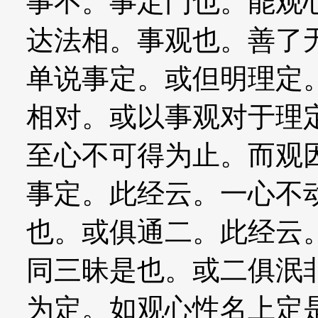
事不。事定门也。能观
达法相。事观也。善了
单说事定。或但明理定
相对。或以事观对于理
至心不可得为止。而观
事定。此经云。一心不
也。或俱通二。此经云
同三昧是也。或二俱泯
为定。如观心性名上定