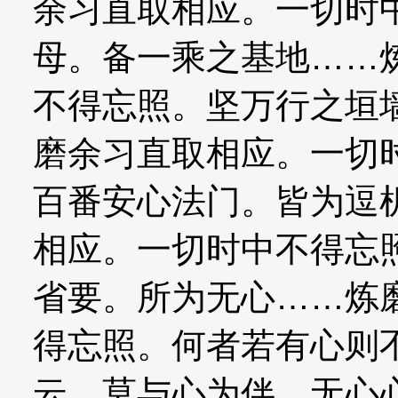
余习直取相应。一切时
母。备一乘之基地……
不得忘照。坚万行之垣
磨余习直取相应。一切
百番安心法门。皆为逗
相应。一切时中不得忘
省要。所为无心……炼
得忘照。何者若有心则
云。莫与心为伴。无心