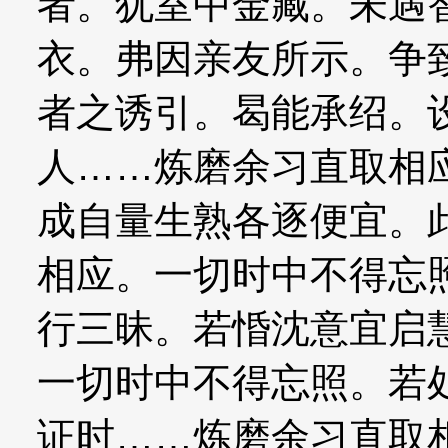
者。犹室中金藏。未遇
衣。弗因亲友所示。争
者之诱引。曷能承绍。
人……炼磨余习直取相
成自量生熟各逐便宜。
相应。一切时中不得忘
行三昧。若惛沈意宜启
一切时中不得忘照。若
证时……炼磨余习直取