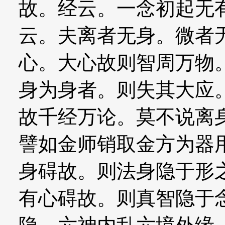
故。经云。一念初起无
云。夫离者无身。微者
心。大心故则智周万物
身为身者。则失其大应
故千经万论。莫不说离
譬如金师销取金方为器
身碍故。则法身隐于形
有心碍故。则真智隐于