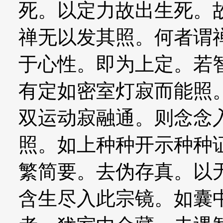
死。以定力故出生死。
禅无以发其照。何者谓
于心性。即为上定。若
有定如密室灯寂而能照
双运动寂融通。则念念
照。如上种种开示种种
繁简要。去伪存真。以
含生尽入此宗镜。如囊