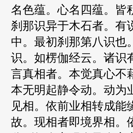
名色蕴。心名四蕴。皆
刹那识异于木石者。有
中。最初刹那第八识也
识。如楞伽经云。诸识
言真相者。本觉真心不
本无明起静令动。动为
见相。依前业相转成能
故。现相者即境界相。