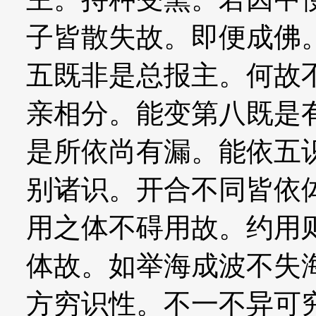
子皆散失故。即便成佛
五既非是总报主。何故
亲相分。能变第八既是
是所依尚有漏。能依五
别诸识。开合不同皆依
用之体不碍用故。约用
体故。如举海成波不失
方穷识性。不一不异可