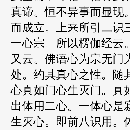
真谛。恒不异事而显现
而成立。上来所引二识
一心宗。所以楞伽经云
又云。佛语心为宗无门
处。约其真心之性。随
心真如门心生灭门。真
出体用二心。一体心是
生灭心。即前八识用。