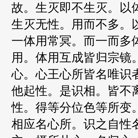
故。生灭即不生灭。以
生灭无性。用而不多。
一体用常冥。而一而多
用。体用互成皆归宗镜
心。心王心所皆名唯识
他起性。是识相。皆不
性。得等分位色等所变
相应名心所。识之自性