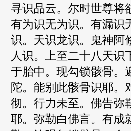
寻识品云。尔时世尊将
有为识无为识。有漏识
识。天识龙识。鬼神阿
人识。上至二十八天识
于胎中。现勾锁骸骨。
陀。能别此骸骨识耶。
彻。行力未至。佛告弥
耶。弥勒白佛言。有成