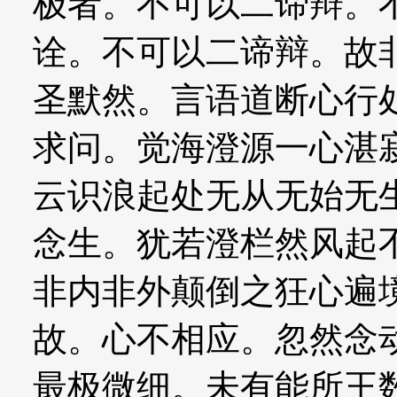
极者。不可以二谛辩。
诠。不可以二谛辩。故
圣默然。言语道断心行
求问。觉海澄源一心湛
云识浪起处无从无始无
念生。犹若澄栏然风起
非内非外颠倒之狂心遍
故。心不相应。忽然念
最极微细。未有能所王