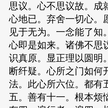
思议。心不思议故。成
心地已。弃舍一切心。
见于无为。一念能了知
心即是如来。诸佛不思
识真原。显正理以圆明
断纤疑。心所之门如何
法。此心所六位。都有
五。善有十一。根本烦