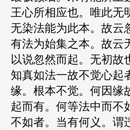
王心所相应也。唯此无
无染法能为此本。故云
有法为始集之本。故云
以说忽然而起。无初故
知真如法一故不觉心起
缘。根本不觉。何因缘
起而有。何等法中而不
不如者。当有何义。谓