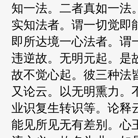
知一法。二者真如一法
实知法者。谓一切觉即
即所达境一心法者。谓
违逆故。无明元起。是
故不觉心起。彼三种法
又论云。以无明熏力。
业识复生转识等。论释
能见所见无有差别。心