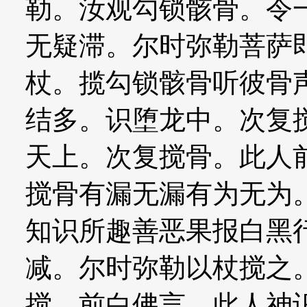
勒。汝观勾锁骸骨。令
无疑滞。尔时弥勒菩萨
杖。揽勾锁骸骨听彼骨
结多。识堕龙中。次复
天上。次复搅骨。此人
搅骨有漏无漏有为无为
知识所趣善恶果报白黑
减。尔时弥勒以杖搅之
搅。前白佛言。此人神