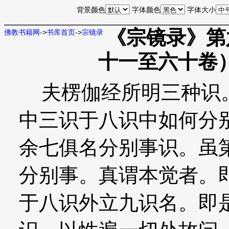
背景颜色
字体颜色
字体大小
《宗镜录》第
佛教书籍网
->
书库首页
->
宗镜录
十一至六十卷
夫楞伽经所明三种识。
中三识于八识中如何分
余七俱名分别事识。虽
分别事。真谓本觉者。
于八识外立九识名。即