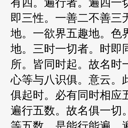
有四。遍行者。遍四一
即三性。一善二不善三
地。一欲界五趣地。色
地。三时一切者。时即
所。皆同时起。故名时
心等与八识俱。意云。
俱起时。必有同时相应
遍行五数。故名俱一切
等五数。是能行能遍。