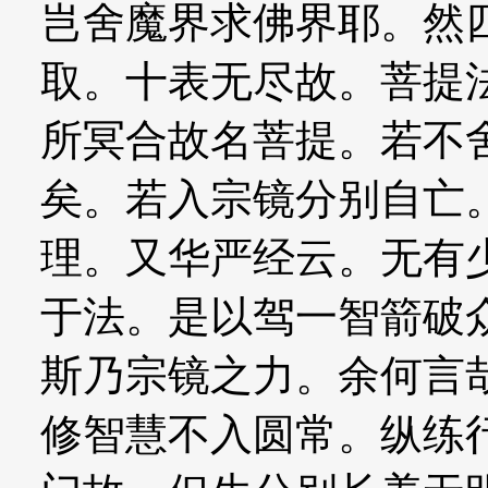
岂舍魔界求佛界耶。然
取。十表无尽故。菩提
所冥合故名菩提。若不
矣。若入宗镜分别自亡
理。又华严经云。无有
于法。是以驾一智箭破
斯乃宗镜之力。余何言
修智慧不入圆常。纵练