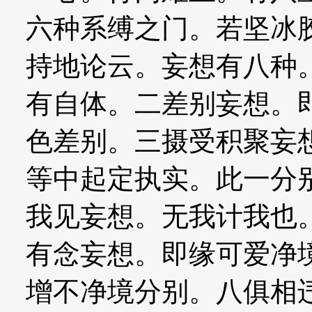
六种系缚之门。若坚冰
持地论云。妄想有八种
有自体。二差别妄想。
色差别。三摄受积聚妄
等中起定执实。此一分
我见妄想。无我计我也
有念妄想。即缘可爱净
增不净境分别。八俱相