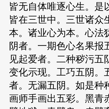
皆无自体唯逐心生。是
皆在三世中。三世诸众
本。诸业心为本。心法
阴者。一期色心名果报
见起爱者。二种秽污五
变化示现。工巧五阴。
者。无漏五阴。如是种
画师手画出五彩。黑青