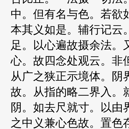
中。但有名与色。若欲
本其义如是。辅行记云
足。以心遍故摄余法。
心。故四念处观云。非
从广之狭正示境体。阴
故。从指的略二界入。
阴。如去尺就寸。以由
之中义兼心色故。置色