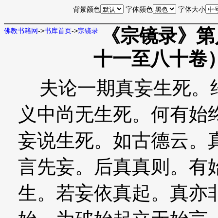
背景颜色
字体颜色
字体大小
《宗镜录》第
佛教书籍网
->
书库首页
->
宗镜录
十一至八十卷
夫论一期真妄生死。约
义中尚无生死。何有始
妄说生死。如古德云。
言先妄。后真真则。有
生。若妄依真起。真亦