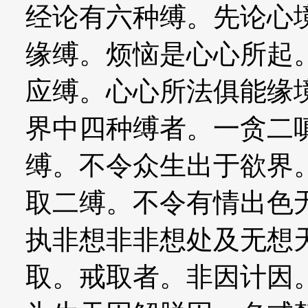
经论有六种缚。先论心
缘缚。烦恼是心心所起
应缚。心心所法俱能缘
界中四种缚者。一贪二
缚。不令众生出于欲界
取二缚。不令有情出色
执非想非非想处及无想
取。戒取者。非因计因