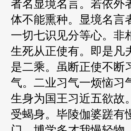
者名显境名言。若依外
体不能熏种。显境名言
一切七识见分等心。非
生死从正使有。即是凡
是二乘。虽断正使不断
气。二业习气一烦恼习
生身为国王习近五欲故
受蝎身。毕陵伽婆蹉有
门。博学多才我慢轻物