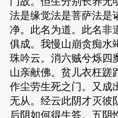
门故。但生分别长养无
法是缘觉法是菩萨法是
净。此名为道。此名非
俱成。我慢山崩贪痴水
珠吟云。消六贼兮烁四
山亲献佛。贫儿衣枉蹉
作尘劳生死之门。又成
无从。经云此阴才灭彼
后阴如何得生答。五阴