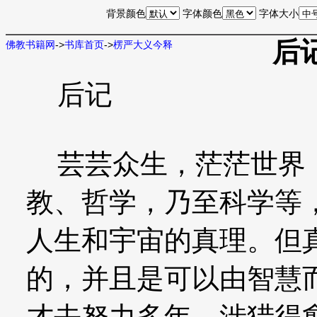
背景颜色
字体颜色
字体大小
后
佛教书籍网
->
书库首页
->
楞严大义今释
后记
芸芸众生，茫茫世界，
教、哲学，乃至科学等
人生和宇宙的真理。但
的，并且是可以由智慧
才去努力多年，涉猎得