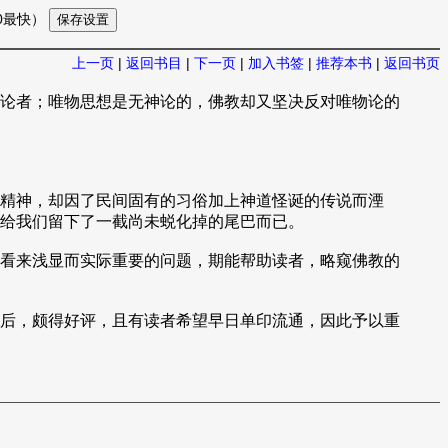
10最快）
上一页
|
返回书目
|
下一页
|
加入书签
|
推荐本书
|
返回书页
论者；唯物思想是无神论的，佛教却又坚决反对唯物论的
精神，却因了民间固有的习俗加上神道怪诞的传说而湮
给我们留下了一截尚未蜕化掉的尾巴而已。
看来浅显而实际重要的问题，期能帮助读者，略窥佛教的
后，颇得好评，且有读者希望早日单印流通，因此予以重