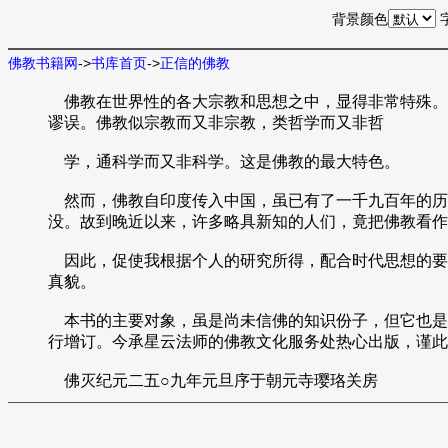
背景颜色
佛教书籍网
->
书库首页
->
正信的佛教
佛教在世界性的各大宗教和思想之中，显得非常特殊。
谬误。佛教似宗教而又非宗教，类哲学而又非哲
学，通科学而又非科学。这是佛教的最大特色。
然而，佛教自印度传入中国，虽已有了一千九百年的历
没。故到晚近以来，许多略具新知的人们，竟把佛教看作
因此，促使我根据个人的研究所得，配合时代思想的要
真貌。
本书的主要对象，虽是尚未信佛的知识份子，但它也是
行增订。今承星云法师的佛教文化服务处热心出版，谨此
佛灭纪元二五○九年元旦序于朝元寺璎珞关房