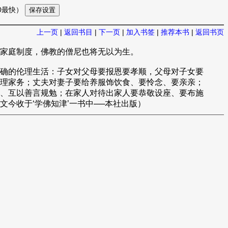
10最快）
上一页
|
返回书目
|
下一页
|
加入书签
|
推荐本书
|
返回书页
家庭制度，佛教的僧尼也将无以为生。
确的伦理生活：子女对父母要报恩要孝顺，父母对子女要
理家务；丈夫对妻子要给养服饰饮食、要怜念、要亲亲；
、互以善言规勉；在家人对待出家人要恭敬设座、要布施
今收于‘学佛知津’一书中──本社出版）