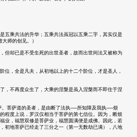
是五乘共法的升华；五乘共法虽冠以五乘二字，其实仅是
太虚大师的创见。）
，但却已是不受生死的出世圣者，故而出世间法又被称为
阶位，全是凡夫，从初地以上的十二个阶位，才是圣人，
了，不再度众生了，大乘的涅槃是虽入涅槃而不即住于涅
。菩萨道的圣者，是由断了法执──所知障及我执──烦
的程度上说，罗汉仅相当于菩萨的第七信位。因为，断烦
福业，福慧双修是菩萨业，福慧圆满便是成佛。因此，若
，初地菩萨已经走了三分之一（第一无数劫已满），八地