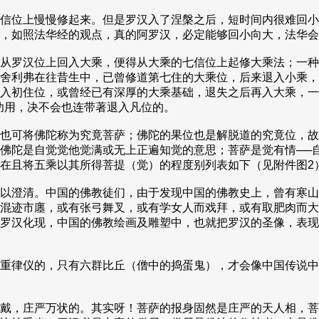
信位上慢慢修起来。但是罗汉入了涅槃之后，短时间内很难回小
，如照法华经的观点，真的阿罗汉，必定能够回小向大，法华会
从罗汉位上回入大乘，便得从大乘的七信位上起修大乘法；一种
舍利弗在往昔生中，已曾修道第七住的大乘位，后来退入小乘，
入初住位，或曾经已有深厚的大乘基础，退失之后再入大乘，一
功用，决不会也连带著退入凡位的。
也可将佛陀称为究竟菩萨；佛陀的果位也是解脱道的究竟位，故
佛陀是自觉觉他觉满或无上正遍知觉的意思；菩萨是觉有情──
在且将五乘以其所得菩提（觉）的程度别列表如下（见附件图2
以澄清。中国的佛教徒们，由于发现中国的佛教史上，曾有寒山
混迹市廛，或有张弓舞叉，或有学女人而戏拜，或有取肥肉而大
罗汉化现，中国的佛教绘画及雕塑中，也就把罗汉的圣像，表现
重律仪的，只有六群比丘（僧中的捣蛋鬼），才会像中国传说中
戴，庄严万状的。其实呀！菩萨的报身固然是庄严的天人相，菩