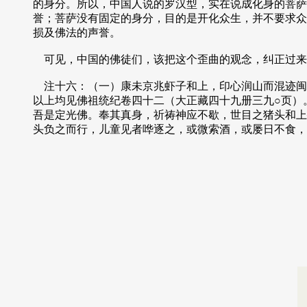
的身分。所以，中国人说的罗汉型，实在说成化身的菩萨
誉；菩萨没有固定的身分，目的是开化众生，并不要求众
损及佛法的声誉。
可见，中国的佛徒们，该把这个歪曲的观念，纠正过来
注十六：（一）康未京兆虾子和上，印心润山而混迹闽
以上均见佛祖统纪卷四十二（大正藏四十九册三九○页）
吾是定光佛。奉其真身，祈祷神应不歇，世目之猪头和上
头负之而行，儿童见者哗逐之，或微索酒，或屡日不食，