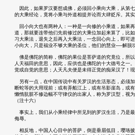
因此，如果罗汉要想成佛，必须回小乘向大乘，从第七
的大乘经论，竟将小乘与外道相提并论而大肆贬斥。其实
回小向大也有两种人：一种是一向修的小乘道，如果再
道，那就要连带他们先前修过的大乘位加起来算了，比如
习大乘法，退失之后再入大乘法，一念回心向上，即可进
小向大，只是福业不够大乘的圣位，他们的慧业──解脱
佛是佛陀的简称，佛陀的果位是菩萨道的究竟位，所以
人天福田的意思，因此，应供也是佛陀的十大德号之一。
觉或自觉的意思；人天凡夫便是未得正觉的痴呆汉了！现
另有一点，在中国传说中有关罗汉的生活形态，必须加
断蛇等的大用现前；或有弄船江上，或有吊影崖岛，或有
懒惰肮脏不修边幅不守律仪的出家人，称为罗汉型，视为
（注十六）
事实上，我们从小乘经律中所见到的罗汉生活，乃是最
侮辱。
相反地，中国人心目中的菩萨，倒是垂眉低目，璎珞披