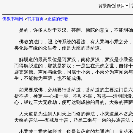
背景颜色
佛教书籍网
->
书库首页
->
正信的佛教
是的，许多人对于罗汉、菩萨、佛陀的意义，不能明确
佛教的法门，照北传系统的看法，有大乘与小乘之分，
类化度有缘的众生者，便是大乘的菩萨道。
解脱道的最高果位是阿罗汉，简称罗汉，罗汉是小乘圣
而得解脱道的，那就是罗汉；一是生在无佛之世，自修十
辟支迦佛。声闻与缘觉，同属于小乘，小乘分为声闻乘与
生，不能称为菩萨，也不能成佛。
如果要成佛，必须要行菩萨道，菩萨道的主要法门是六度
折不挠，禅定──心摄一境、不动不摇，智慧──清明朗
心，经过三大无数劫，便可达到成佛的目的。大乘的菩萨
人天道是为生到人间天上而修的善法，小乘道虽不贪恋
天乘的善法──五戒及十善，乃是二乘与一乘的共通善法
小乘或二乘的解脱道，也是菩萨道的共通法门，菩萨不