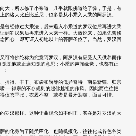
向大，所以修了小乘道，几乎就跟佛道绝了缘，于是，有
上的诸大比丘比丘尼，也多是从小乘入大乘的阿罗汉。
是曾经修过大乘法，后来退入小乘道的罗汉位后再进大乘
证到罗汉果后再来进入大乘一样。大致说来，如果先曾修
念回心，即可证入初地以上的菩萨圣位了。当然，罗汉回
又可将佛陀称为究竟阿罗汉，阿罗汉有应受人天供养而作
自觉觉他或正遍知觉的意思；小乘的声闻缘觉，也都有正
）：
、拾得、丰干、布袋和尚等的傀异奇特；南泉斩猫、归宗
嚼──禅宗的不存规则的超佛越祖的作风。因此而往往把
得仪态乖张，衣履不整，或者是暴牙裂嘴，面目可憎。
的罗汉那样。这种歪曲观念如不纠正，实在是对罗汉的大
萨的化身为了随类应化，也随机摄化，往往化成各色各类