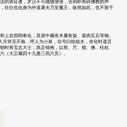
法的表征者，罗汉不可随随便便，否则即有碍佛教的声
，往往也化身为外道屠夫乃至魔王，纵然如此，也不致于
和上在四明奉化，其袋中藏有木履鱼饭、菜肉瓦石等物。
人灾祥无不验，呼人为小舅，自号曰徐姐夫，坐化时遗言
北朝时有宝志大士，跣足锦袍，以剪、尺、镜、拂、柱杖、
六（大正藏四十九册三四六页）。