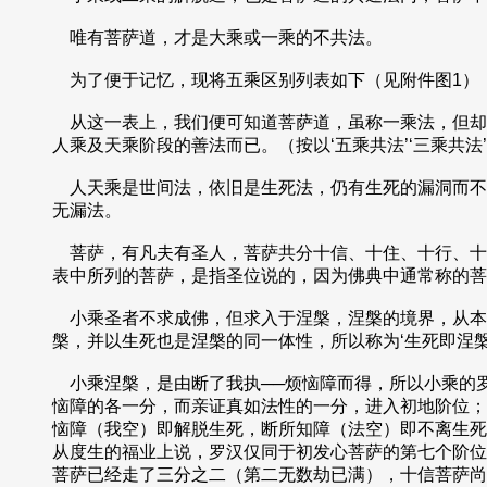
唯有菩萨道，才是大乘或一乘的不共法。
为了便于记忆，现将五乘区别列表如下（见附件图1）
从这一表上，我们便可知道菩萨道，虽称一乘法，但却
人乘及天乘阶段的善法而已。（按以‘五乘共法’‘三乘共
人天乘是世间法，依旧是生死法，仍有生死的漏洞而不
无漏法。
菩萨，有凡夫有圣人，菩萨共分十信、十住、十行、十
表中所列的菩萨，是指圣位说的，因为佛典中通常称的菩
小乘圣者不求成佛，但求入于涅槃，涅槃的境界，从本
槃，并以生死也是涅槃的同一体性，所以称为‘生死即涅槃
小乘涅槃，是由断了我执──烦恼障而得，所以小乘的罗
恼障的各一分，而亲证真如法性的一分，进入初地阶位；
恼障（我空）即解脱生死，断所知障（法空）即不离生死
从度生的福业上说，罗汉仅同于初发心菩萨的第七个阶位
菩萨已经走了三分之二（第二无数劫已满），十信菩萨尚