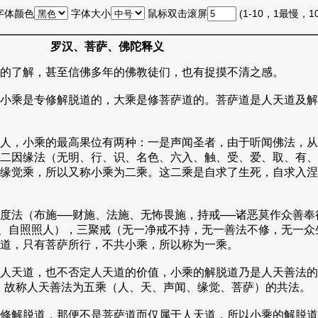
字体颜色
字体大小
鼠标双击滚屏
(1-10，1最慢，
罗汉、菩萨、佛陀释义
的了解，甚至信佛多年的佛教徒们，也有捉摸不清之感。
小乘是专修解脱道的，大乘是修菩萨道的。菩萨道是人天道及解
人，小乘的最高果位有两种：一是声闻圣者，由于听闻佛法，从
二因缘法（无明、行、识、名色、六入、触、受、爱、取、有、
缘觉乘，所以又称小乘为二乘。这二乘是自求了生死，自求入涅
法（布施──财施、法施、无怖畏施，持戒──诸恶莫作众善奉行
澈、自照照人），三聚戒（无一净戒不持，无一善法不修，无一众
道，只有菩萨所行，不共小乘，所以称为一乘。
人天道，也不否定人天道的价值，小乘的解脱道乃是人天善法的
，故称人天善法为五乘（人、天、声闻、缘觉、菩萨）的共法。
修解脱道，那便不是菩萨道而仅属于人天道，所以小乘的解脱道