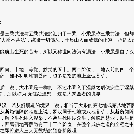
：
是三乘共法与五乘共法的汇归于一乘；小乘虽称三乘共法，但却
法’‘大乘不共法’，统摄一切佛法，开显由人而成佛的正道，乃是
能航出生死的苦海，所以又称世间法为有漏法；小乘虽是自了汉
回向、十地、等觉、妙觉的五十加两个阶位，十地以前的四十个
萨，如不标明地前菩萨，也多是指的地上圣位菩萨。
质上说，大小乘是一样的，不过小乘入于涅槃之后便安住于涅槃
’，所以称为‘无住处涅槃’，这是大乘圣者的境界。
汉，若从解脱道的境界上说，相当于大乘的第七地或第八地菩萨
从断烦恼障的程度上说，罗汉同于七地或八地菩萨，从断所知障
，解脱生死即入涅槃，不离生死即度众生，解脱是慧业，度生是
，距离初地菩萨尚有三十三个阶位，在整个成佛之道的全程之中
在即将进入三大无数劫的预备阶段哩！