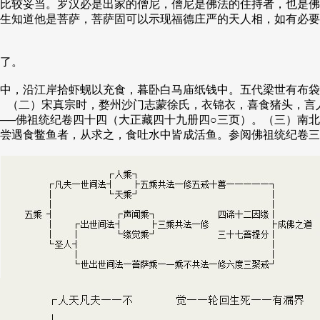
比较妥当。罗汉必是出家的僧尼，僧尼是佛法的住持者，也是佛
生知道他是菩萨，菩萨固可以示现福德庄严的天人相，如有必要
了。
中，沿江岸拾虾蚬以充食，暮卧白马庙纸钱中。五代梁世有布袋
。（二）宋真宗时，婺州沙门志蒙徐氏，衣锦衣，喜食猪头，言
──佛祖统纪卷四十四（大正藏四十九册四○三页）。（三）南
尝遇食鳖鱼者，从求之，食吐水中皆成活鱼。参阅佛祖统纪卷三