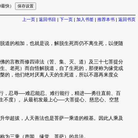
10最快）
上一页
|
返回书目
|
下一页
|
加入书签
|
推荐本书
|
返回书页
脱道的相加，也就是说，解脱生死而仍不离生死，以便随
佛的言教而修四谛法（苦、集、灭、道）及三十七菩提分
生、老死）而自悟解脱道，自了生死的，那便称为缘觉或
槃的，他们绝对厌离人天的生死道，所以不愿再来度众
，忍辱──难忍能忍、难行能行，精进──勇往直前、百
生不度）。从最初发最上心──大菩提心、慈悲心、空慧
升华超拔，人天善法也是菩萨一乘道的根基。因此人乘及
称为三乘（声闻、缘觉、菩萨）的共法。