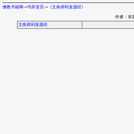
佛教书籍网
->
书库首页
->
《文殊师利发愿经》
作者：东
文殊师利发愿经