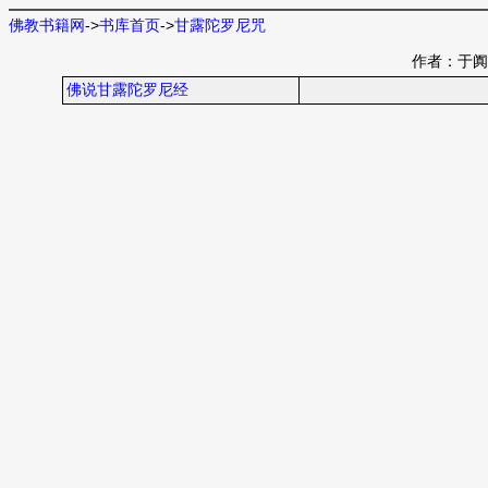
佛教书籍网
->
书库首页
->
甘露陀罗尼咒
作者：于阗
佛说甘露陀罗尼经