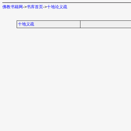
佛教书籍网
->
书库首页
->
十地论义疏
十地义疏