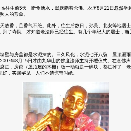
临往生前5天，断食断水，默默躺着念佛。农历8月21日忽然坐起
照人的形象。
天放香，且香气不绝。此外，往生后数日，孙吴、北安等地居士
了，到了寺院，才知道老法师已经往生。有几个年纪大的居士，痛
墙壁与房盖都是水泥抹的。日久风化，水泥七开八裂，屋顶漏雨
2007年8月15日才由九华山的佛度法师主持开欟仪式。在念佛
腐烂，房芭（屋顶建的木栅）板一动就是一碎块，都烂掉了，老
完好，实属罕见，人们不禁惊奇叫绝。