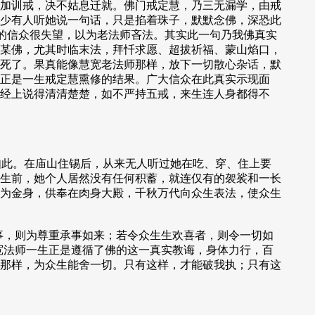
加训戒，决不姑息迁就。佛门戒定慧，乃三无漏学，由戒
少有人听她说一句话，只是掐着珠子，默默念佛，深恐此
有的信众很失望，以为老法师吝法。其实此一句乃我佛真实
某佛，尤其时临末法，拜忏求愿、超拔祈福、蒙山焰口，
死了。果真能像慧宽老法师那样，放下一切散心杂话，默
正是一生戒定慧熏修的结果。广大信众在此真实示现面
经上说得清清楚楚，如不严持五戒，来生连人身都得不
如此。在庙山住锡后，从来无人听过她在吃、穿、住上要
生前，她个人居然没有任何积蓄，就连仅有的袈裟和一长
为金身，供奉在肉身大殿，千秋万代向众生表法，使众生
事，则为尊重承事如来；若令众生生欢喜者，则令一切如
宽法师一生正是遵循了佛的这一真实教诲，身体力行，百
那样，为众生能舍一切。只有这样，才能破我执；只有这