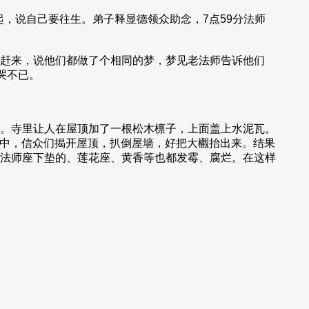
，说自己要往生。弟子释显德领众助念，7点59分法师
赶来，说他们都做了个相同的梦，梦见老法师告诉他们
哭不已。
。寺里让人在屋顶加了一根松木檩子，上面盖上水泥瓦。
声中，信众们揭开屋顶，扒倒屋墙，好把大欟抬出来。结果
法师座下垫的、莲花座、黄香等也都发霉、腐烂。在这样