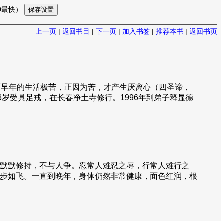
10最快）
上一页
|
返回书目
|
下一页
|
加入书签
|
推荐本书
|
返回书页
宽法师早年的生活极苦，正因为苦，才产生厌离心（四圣谛，
岁受具足戒，在长春净土寺修行。1996年到弟子释显德
默默修持，不与人争。忍常人难忍之辱，行常人难行之
步如飞。一直到晚年，身体仍然非常健康，面色红润，根