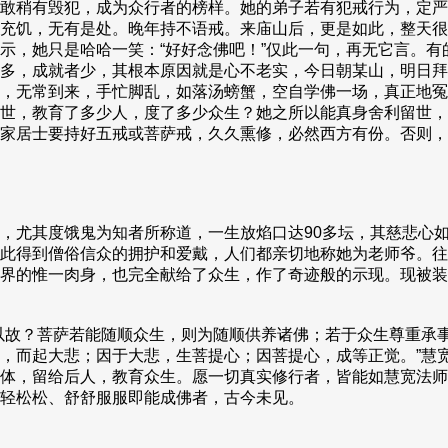
敢稍有毁犯，成为众行者的榜样。她的弟子若有犯戒行为，定严
充饥，无有是处。晚年持不语戒。来庙山后，更是如此，整天很
示，她只是哈哈一笑：“好好念佛吧！”仅此一句，再无它言。
多，成就者少，其根本原因就是心不老实，今日朝某山，明日拜
，无常到来，手忙脚乱，如落汤螃蟹，空自学佛一场，真正地冤
世，教育了多少人，度了多少众生？她之所以能真身舍利留世，
家居士要持好五戒或菩萨戒，久久熏修，必然西方有份。否则，
，尤其度饿鬼为知者所称道，一生放焰口达90多坛，其慈悲心
此得到僧俗信众的拥护和爱戴，人们都亲切地称她为老师爷。往
界的惟一肉身，也完全献给了众生，作了奇迹般的示现。现被装
以故？菩萨若能随顺众生，则为随顺供养诸佛；若于众生尊重承
，而起大悲；因于大悲，生菩提心；因菩提心，成等正觉。”慧
体，留给后人，教育众生。愿一切真实修行者，皆能如慧宽法师
轻松松、舒舒服服即能成佛者，古今未见。