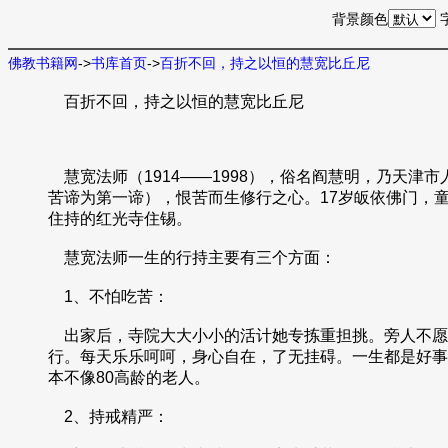
背景颜色
佛教书籍网
->
书库首页
->
百折不回，持之以恒的慧宽比丘尼
百折不回，持之以恒的慧宽比丘尼
慧宽法师（1914——1998），俗名阎慧明，乃天津市
苦谛为第一谛），恨苦而生修行之心。17岁皈依佛门，童
住持的红光寺住锡。
慧宽法师一生的行持主要有三个方面：
1、不怕吃苦：
出家后，寺院大大小小的活计她专拣重担挑。旁人不愿
行。每天乐乐呵呵，身心自在，了无挂碍。一生都是好事
本不像80高龄的老人。
2、持戒精严：