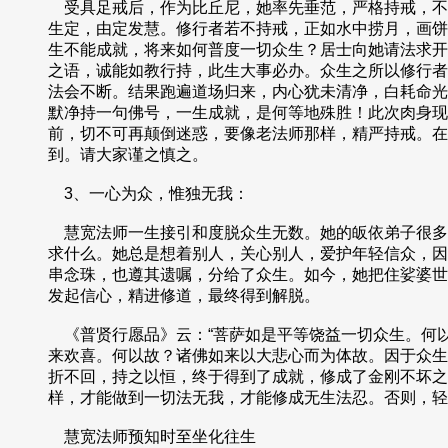
受具足戒后，作为比丘尼，她率先垂范，严格持戒，不
生定，由定发慧。修行者若不持戒，正如水中捞月，画饼
生不能成就，将来如何普度一切众生？居士向她请法求开
之语，诚能如教行持，此生大事必办。众生之所以修行者
法会不断。结果跑遍道场归来，内心犹未清净，白耗命光
默净持一句佛号，一生成就，是何等地殊胜！此次肉身现
前，切不可再颠倒迷惑，要像老法师那样，精严持戒。在
到。请大家谨之慎之。
3、一心为众，惟独无我：
慧宽法师一生接引和度脱众生无数。她的皈依弟子很多
求什么。她总是想着别人，关心别人，爱护年轻信众，因
串念珠，也遵其遗嘱，分给了众生。如今，她把住娑婆世
发起信心，精进修道，最终得到解脱。
《普贤行愿品》云：“菩萨如是平等饶益一切众生。何
来欢喜。何以故？诸佛如来以大悲心而为体故。因于众生
折不回，持之以恒，终于得到了成就，修成了金刚不坏之
样，才能做到一切法无我，才能修成无生法忍。否则，轻
慧宽法师预知时至坐化往生