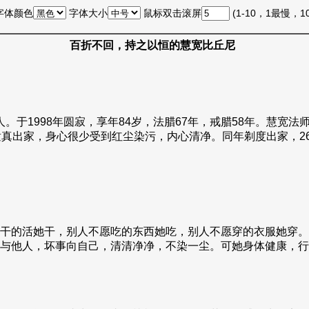
字体颜色
字体大小
鼠标双击滚屏
(1-10，1最慢，
百折不回，持之以恒的慧宽比丘尼
人。于1998年圆寂，享年84岁，法腊67年，戒腊58年。慧
真出家，身心很少受到红尘染污，内心清净。同年剃度出家，26
干的活她干，别人不愿吃的东西她吃，别人不愿穿的衣服她穿。
与他人，坏事向自己，清清净净，不染一尘。可她身体健康，行