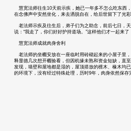
慧宽法师往生10天前示疾，她已一年多不怎么吃东西，
在念佛声中安然坐化，来去洒脱自在，给后世留下了光彩
老法师示疾及往生后，弟子们为之助念，前后七日，天
说：“我走了，你们好好护持道场。”这样他们才一起来
慧宽法师成就肉身舍利
老法师的坐欟安放在一座临时用砖砌起来的小屋子里，
释显德几次想开欟验看，但因机缘未熟和资金短缺，直至
发现，墙壁和屋地都是湿的，屋顶搭放的檩木、椽木均已
的环境下，没有经过特殊处理，历时9年，肉身依然保存