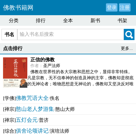
佛教书籍网
登录
注册
分类
排行
全本
新书
书架
书名
点击排行
更多...
正信的佛教
作者：
圣严法师
佛教在世界性的各大宗教和思想之中，显得非常特殊。
凡是宗教，无不信奉神的创造及神的主宰，佛教却是彻底
的无神论者；唯物思想是无神论的，佛教却又坚决反对唯
物论的谬误。佛教似宗教而又非宗教，类哲学而又非哲...
佛教咒语大全
[学佛]
/
佚名
憨山老人梦游集
[禅宗]
/
憨山大师
五灯会元
[禅宗]
/
普济
俱舍论颂讲记
[综合]
/
演培法师