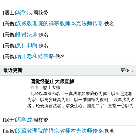
法体。此有多称，亦名大圆满觉，亦名妙觉明心，...
冯学成
[居士]
/
周筱赟
汉藏教理院的禅宗教师本光法师传略
[高僧]
/
佚名
惟贤法师
[高僧]
/
佚名
复仁和尚
[高僧]
/
佚名
冶开老和尚传略
[高僧]
/
佚名
最近更新
更多...
圆觉经憨山大师直解
作者：
憨山大师
此经以单法为名，一真法界如来藏心为体，以圆照觉相
为宗，以离妄证真为用，以一乘圆顿为教相。 以单法为名
者，论云所言法者，谓众生心。圆觉二字，直指一心以为
法体。此有多称，亦名大圆满觉，亦名妙觉明心，...
冯学成
[居士]
/
周筱赟
汉藏教理院的禅宗教师本光法师传略
[高僧]
/
佚名