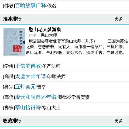
百喻故事广释
[佛教]
/
佚名
推荐排行
更多...
憨山老人梦游集
作者：
憨山大师
康居国会尊者像赞寄憨山大师（并序） 三国为英雄
之聚。慈悲般若。无有人。而康祖一锡浮江。三称如来。
两目流血。舍利投瓶。光灿六合。泽绵千古。当是时也。
吴之君臣。莫不为之动心变色。即事征理。知有佛而不...
正信的佛教
[学佛]
/
圣严法师
太虚大师年谱
[高僧]
/
印顺法师
五灯会元
[禅宗]
/
普济
虚云和尚自述年谱
[高僧]
/
顺德岑学吕宽贤
寒山拾得诗
[禅宗]
/
寒山大士
收藏排行
更多...