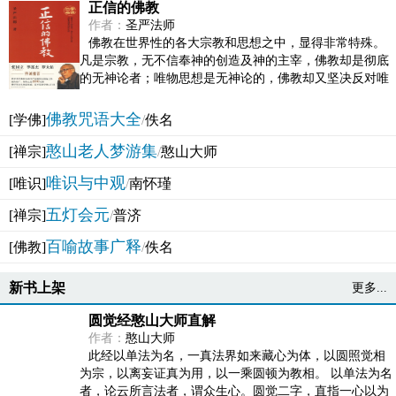
正信的佛教
作者：
圣严法师
佛教在世界性的各大宗教和思想之中，显得非常特殊。
凡是宗教，无不信奉神的创造及神的主宰，佛教却是彻底
的无神论者；唯物思想是无神论的，佛教却又坚决反对唯
物论的谬误。佛教似宗教而又非宗教，类哲学而又非哲...
佛教咒语大全
[学佛]
/
佚名
憨山老人梦游集
[禅宗]
/
憨山大师
唯识与中观
[唯识]
/
南怀瑾
五灯会元
[禅宗]
/
普济
百喻故事广释
[佛教]
/
佚名
新书上架
更多...
圆觉经憨山大师直解
作者：
憨山大师
此经以单法为名，一真法界如来藏心为体，以圆照觉相
为宗，以离妄证真为用，以一乘圆顿为教相。 以单法为名
者，论云所言法者，谓众生心。圆觉二字，直指一心以为