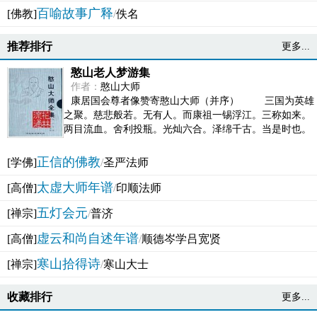
百喻故事广释
[佛教]
/
佚名
推荐排行
更多...
憨山老人梦游集
作者：
憨山大师
康居国会尊者像赞寄憨山大师（并序） 三国为英雄
之聚。慈悲般若。无有人。而康祖一锡浮江。三称如来。
两目流血。舍利投瓶。光灿六合。泽绵千古。当是时也。
吴之君臣。莫不为之动心变色。即事征理。知有佛而不...
正信的佛教
[学佛]
/
圣严法师
太虚大师年谱
[高僧]
/
印顺法师
五灯会元
[禅宗]
/
普济
虚云和尚自述年谱
[高僧]
/
顺德岑学吕宽贤
寒山拾得诗
[禅宗]
/
寒山大士
收藏排行
更多...