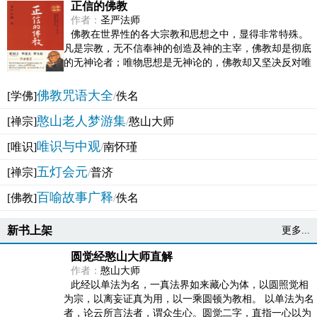
正信的佛教
作者：
圣严法师
佛教在世界性的各大宗教和思想之中，显得非常特殊。
凡是宗教，无不信奉神的创造及神的主宰，佛教却是彻底
的无神论者；唯物思想是无神论的，佛教却又坚决反对唯
物论的谬误。佛教似宗教而又非宗教，类哲学而又非哲...
佛教咒语大全
[学佛]
/
佚名
憨山老人梦游集
[禅宗]
/
憨山大师
唯识与中观
[唯识]
/
南怀瑾
五灯会元
[禅宗]
/
普济
百喻故事广释
[佛教]
/
佚名
新书上架
更多...
圆觉经憨山大师直解
作者：
憨山大师
此经以单法为名，一真法界如来藏心为体，以圆照觉相
为宗，以离妄证真为用，以一乘圆顿为教相。 以单法为名
者，论云所言法者，谓众生心。圆觉二字，直指一心以为