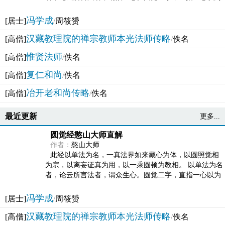
法体。此有多称，亦名大圆满觉，亦名妙觉明心，...
冯学成
[居士]
/
周筱赟
汉藏教理院的禅宗教师本光法师传略
[高僧]
/
佚名
惟贤法师
[高僧]
/
佚名
复仁和尚
[高僧]
/
佚名
冶开老和尚传略
[高僧]
/
佚名
最近更新
更多...
圆觉经憨山大师直解
作者：
憨山大师
此经以单法为名，一真法界如来藏心为体，以圆照觉相
为宗，以离妄证真为用，以一乘圆顿为教相。 以单法为名
者，论云所言法者，谓众生心。圆觉二字，直指一心以为
法体。此有多称，亦名大圆满觉，亦名妙觉明心，...
冯学成
[居士]
/
周筱赟
汉藏教理院的禅宗教师本光法师传略
[高僧]
/
佚名