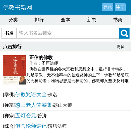
佛教书籍网
登录
注册
分类
排行
全本
新书
书架
书名
点击排行
更多...
正信的佛教
作者：
圣严法师
佛教在世界性的各大宗教和思想之中，显得非常特殊。
凡是宗教，无不信奉神的创造及神的主宰，佛教却是彻底
的无神论者；唯物思想是无神论的，佛教却又坚决反对唯
物论的谬误。佛教似宗教而又非宗教，类哲学而又非哲...
佛教咒语大全
[学佛]
/
佚名
憨山老人梦游集
[禅宗]
/
憨山大师
五灯会元
[禅宗]
/
普济
俱舍论颂讲记
[综合]
/
演培法师