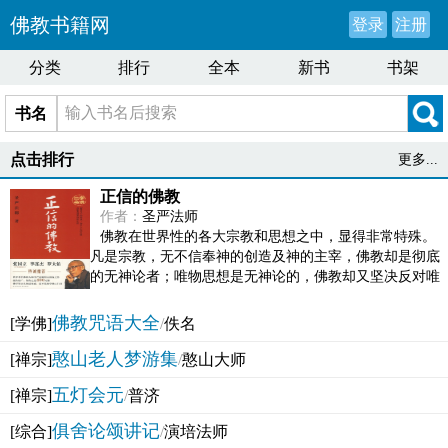
佛教书籍网
登录
注册
分类
排行
全本
新书
书架
书名
点击排行
更多...
正信的佛教
作者：
圣严法师
佛教在世界性的各大宗教和思想之中，显得非常特殊。
凡是宗教，无不信奉神的创造及神的主宰，佛教却是彻底
的无神论者；唯物思想是无神论的，佛教却又坚决反对唯
物论的谬误。佛教似宗教而又非宗教，类哲学而又非哲...
佛教咒语大全
[学佛]
/
佚名
憨山老人梦游集
[禅宗]
/
憨山大师
五灯会元
[禅宗]
/
普济
俱舍论颂讲记
[综合]
/
演培法师