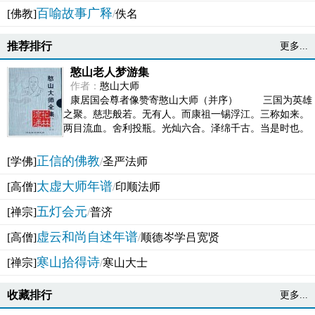
百喻故事广释
[佛教]
/
佚名
推荐排行
更多...
憨山老人梦游集
作者：
憨山大师
康居国会尊者像赞寄憨山大师（并序） 三国为英雄
之聚。慈悲般若。无有人。而康祖一锡浮江。三称如来。
两目流血。舍利投瓶。光灿六合。泽绵千古。当是时也。
吴之君臣。莫不为之动心变色。即事征理。知有佛而不...
正信的佛教
[学佛]
/
圣严法师
太虚大师年谱
[高僧]
/
印顺法师
五灯会元
[禅宗]
/
普济
虚云和尚自述年谱
[高僧]
/
顺德岑学吕宽贤
寒山拾得诗
[禅宗]
/
寒山大士
收藏排行
更多...