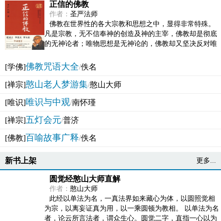
正信的佛教
作者：
圣严法师
佛教在世界性的各大宗教和思想之中，显得非常特殊。
凡是宗教，无不信奉神的创造及神的主宰，佛教却是彻底
的无神论者；唯物思想是无神论的，佛教却又坚决反对唯
物论的谬误。佛教似宗教而又非宗教，类哲学而又非哲...
佛教咒语大全
[学佛]
/
佚名
憨山老人梦游集
[禅宗]
/
憨山大师
唯识与中观
[唯识]
/
南怀瑾
五灯会元
[禅宗]
/
普济
百喻故事广释
[佛教]
/
佚名
新书上架
更多...
圆觉经憨山大师直解
作者：
憨山大师
此经以单法为名，一真法界如来藏心为体，以圆照觉相
为宗，以离妄证真为用，以一乘圆顿为教相。 以单法为名
者，论云所言法者，谓众生心。圆觉二字，直指一心以为