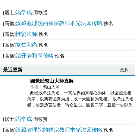
法体。此有多称，亦名大圆满觉，亦名妙觉明心，...
冯学成
[居士]
/
周筱赟
汉藏教理院的禅宗教师本光法师传略
[高僧]
/
佚名
惟贤法师
[高僧]
/
佚名
复仁和尚
[高僧]
/
佚名
冶开老和尚传略
[高僧]
/
佚名
最近更新
更多...
圆觉经憨山大师直解
作者：
憨山大师
此经以单法为名，一真法界如来藏心为体，以圆照觉相
为宗，以离妄证真为用，以一乘圆顿为教相。 以单法为名
者，论云所言法者，谓众生心。圆觉二字，直指一心以为
法体。此有多称，亦名大圆满觉，亦名妙觉明心，...
冯学成
[居士]
/
周筱赟
汉藏教理院的禅宗教师本光法师传略
[高僧]
/
佚名