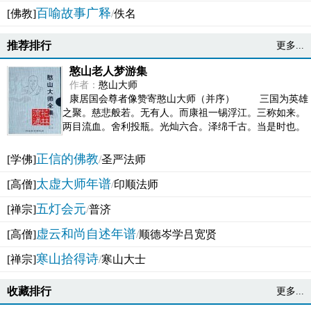
百喻故事广释
[佛教]
/
佚名
推荐排行
更多...
憨山老人梦游集
作者：
憨山大师
康居国会尊者像赞寄憨山大师（并序） 三国为英雄
之聚。慈悲般若。无有人。而康祖一锡浮江。三称如来。
两目流血。舍利投瓶。光灿六合。泽绵千古。当是时也。
吴之君臣。莫不为之动心变色。即事征理。知有佛而不...
正信的佛教
[学佛]
/
圣严法师
太虚大师年谱
[高僧]
/
印顺法师
五灯会元
[禅宗]
/
普济
虚云和尚自述年谱
[高僧]
/
顺德岑学吕宽贤
寒山拾得诗
[禅宗]
/
寒山大士
收藏排行
更多...