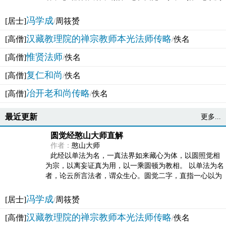
法体。此有多称，亦名大圆满觉，亦名妙觉明心，...
冯学成
[居士]
/
周筱赟
汉藏教理院的禅宗教师本光法师传略
[高僧]
/
佚名
惟贤法师
[高僧]
/
佚名
复仁和尚
[高僧]
/
佚名
冶开老和尚传略
[高僧]
/
佚名
最近更新
更多...
圆觉经憨山大师直解
作者：
憨山大师
此经以单法为名，一真法界如来藏心为体，以圆照觉相
为宗，以离妄证真为用，以一乘圆顿为教相。 以单法为名
者，论云所言法者，谓众生心。圆觉二字，直指一心以为
法体。此有多称，亦名大圆满觉，亦名妙觉明心，...
冯学成
[居士]
/
周筱赟
汉藏教理院的禅宗教师本光法师传略
[高僧]
/
佚名