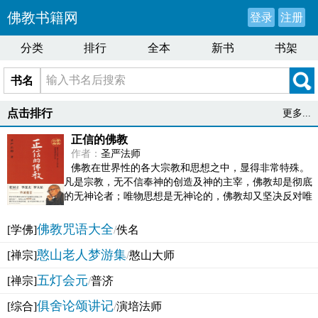
佛教书籍网
登录
注册
分类
排行
全本
新书
书架
书名
点击排行
更多...
正信的佛教
作者：
圣严法师
佛教在世界性的各大宗教和思想之中，显得非常特殊。
凡是宗教，无不信奉神的创造及神的主宰，佛教却是彻底
的无神论者；唯物思想是无神论的，佛教却又坚决反对唯
物论的谬误。佛教似宗教而又非宗教，类哲学而又非哲...
佛教咒语大全
[学佛]
/
佚名
憨山老人梦游集
[禅宗]
/
憨山大师
五灯会元
[禅宗]
/
普济
俱舍论颂讲记
[综合]
/
演培法师