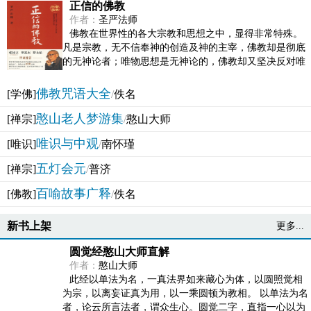
正信的佛教
作者：
圣严法师
佛教在世界性的各大宗教和思想之中，显得非常特殊。
凡是宗教，无不信奉神的创造及神的主宰，佛教却是彻底
的无神论者；唯物思想是无神论的，佛教却又坚决反对唯
物论的谬误。佛教似宗教而又非宗教，类哲学而又非哲...
佛教咒语大全
[学佛]
/
佚名
憨山老人梦游集
[禅宗]
/
憨山大师
唯识与中观
[唯识]
/
南怀瑾
五灯会元
[禅宗]
/
普济
百喻故事广释
[佛教]
/
佚名
新书上架
更多...
圆觉经憨山大师直解
作者：
憨山大师
此经以单法为名，一真法界如来藏心为体，以圆照觉相
为宗，以离妄证真为用，以一乘圆顿为教相。 以单法为名
者，论云所言法者，谓众生心。圆觉二字，直指一心以为