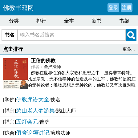
佛教书籍网
登录
注册
分类
排行
全本
新书
书架
书名
点击排行
更多...
正信的佛教
作者：
圣严法师
佛教在世界性的各大宗教和思想之中，显得非常特殊。
凡是宗教，无不信奉神的创造及神的主宰，佛教却是彻底
的无神论者；唯物思想是无神论的，佛教却又坚决反对唯
物论的谬误。佛教似宗教而又非宗教，类哲学而又非哲...
佛教咒语大全
[学佛]
/
佚名
憨山老人梦游集
[禅宗]
/
憨山大师
五灯会元
[禅宗]
/
普济
俱舍论颂讲记
[综合]
/
演培法师