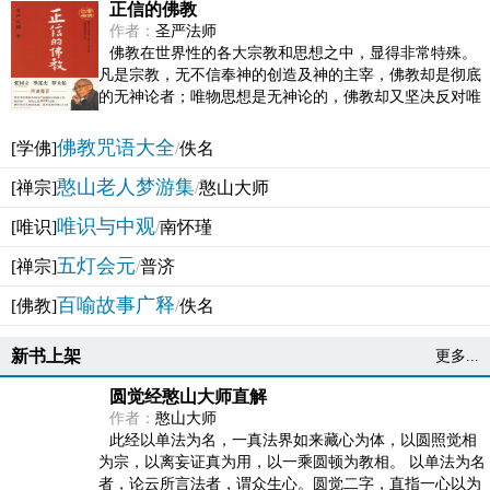
正信的佛教
作者：
圣严法师
佛教在世界性的各大宗教和思想之中，显得非常特殊。
凡是宗教，无不信奉神的创造及神的主宰，佛教却是彻底
的无神论者；唯物思想是无神论的，佛教却又坚决反对唯
物论的谬误。佛教似宗教而又非宗教，类哲学而又非哲...
佛教咒语大全
[学佛]
/
佚名
憨山老人梦游集
[禅宗]
/
憨山大师
唯识与中观
[唯识]
/
南怀瑾
五灯会元
[禅宗]
/
普济
百喻故事广释
[佛教]
/
佚名
新书上架
更多...
圆觉经憨山大师直解
作者：
憨山大师
此经以单法为名，一真法界如来藏心为体，以圆照觉相
为宗，以离妄证真为用，以一乘圆顿为教相。 以单法为名
者，论云所言法者，谓众生心。圆觉二字，直指一心以为