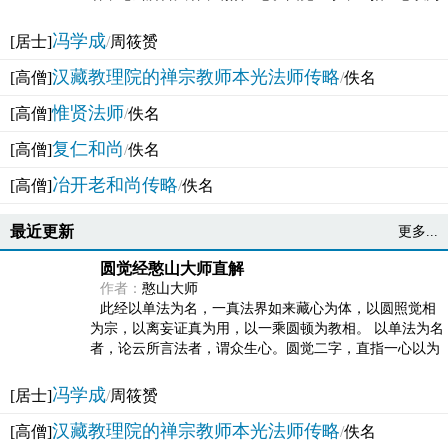
法体。此有多称，亦名大圆满觉，亦名妙觉明心，...
冯学成
[居士]
/
周筱赟
汉藏教理院的禅宗教师本光法师传略
[高僧]
/
佚名
惟贤法师
[高僧]
/
佚名
复仁和尚
[高僧]
/
佚名
冶开老和尚传略
[高僧]
/
佚名
最近更新
更多...
圆觉经憨山大师直解
作者：
憨山大师
此经以单法为名，一真法界如来藏心为体，以圆照觉相
为宗，以离妄证真为用，以一乘圆顿为教相。 以单法为名
者，论云所言法者，谓众生心。圆觉二字，直指一心以为
法体。此有多称，亦名大圆满觉，亦名妙觉明心，...
冯学成
[居士]
/
周筱赟
汉藏教理院的禅宗教师本光法师传略
[高僧]
/
佚名