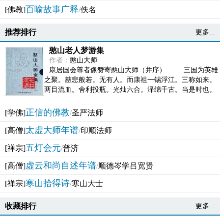
百喻故事广释
[佛教]
/
佚名
推荐排行
更多...
憨山老人梦游集
作者：
憨山大师
康居国会尊者像赞寄憨山大师（并序） 三国为英雄
之聚。慈悲般若。无有人。而康祖一锡浮江。三称如来。
两目流血。舍利投瓶。光灿六合。泽绵千古。当是时也。
吴之君臣。莫不为之动心变色。即事征理。知有佛而不...
正信的佛教
[学佛]
/
圣严法师
太虚大师年谱
[高僧]
/
印顺法师
五灯会元
[禅宗]
/
普济
虚云和尚自述年谱
[高僧]
/
顺德岑学吕宽贤
寒山拾得诗
[禅宗]
/
寒山大士
收藏排行
更多...