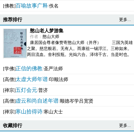
百喻故事广释
[佛教]
/
佚名
推荐排行
更多...
憨山老人梦游集
作者：
憨山大师
康居国会尊者像赞寄憨山大师（并序） 三国为英雄
之聚。慈悲般若。无有人。而康祖一锡浮江。三称如来。
两目流血。舍利投瓶。光灿六合。泽绵千古。当是时也。
吴之君臣。莫不为之动心变色。即事征理。知有佛而不...
正信的佛教
[学佛]
/
圣严法师
太虚大师年谱
[高僧]
/
印顺法师
五灯会元
[禅宗]
/
普济
虚云和尚自述年谱
[高僧]
/
顺德岑学吕宽贤
寒山拾得诗
[禅宗]
/
寒山大士
收藏排行
更多...