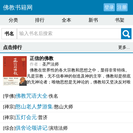
佛教书籍网
登录
注册
分类
排行
全本
新书
书架
书名
点击排行
更多...
正信的佛教
作者：
圣严法师
佛教在世界性的各大宗教和思想之中，显得非常特殊。
凡是宗教，无不信奉神的创造及神的主宰，佛教却是彻底
的无神论者；唯物思想是无神论的，佛教却又坚决反对唯
物论的谬误。佛教似宗教而又非宗教，类哲学而又非哲...
佛教咒语大全
[学佛]
/
佚名
憨山老人梦游集
[禅宗]
/
憨山大师
五灯会元
[禅宗]
/
普济
俱舍论颂讲记
[综合]
/
演培法师