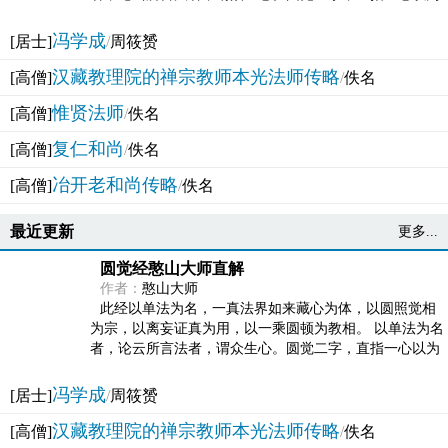
法体。此有多称，亦名大圆满觉，亦名妙觉明心，...
冯学成
[居士]
/
周筱赟
汉藏教理院的禅宗教师本光法师传略
[高僧]
/
佚名
惟贤法师
[高僧]
/
佚名
复仁和尚
[高僧]
/
佚名
冶开老和尚传略
[高僧]
/
佚名
最近更新
更多...
圆觉经憨山大师直解
作者：
憨山大师
此经以单法为名，一真法界如来藏心为体，以圆照觉相
为宗，以离妄证真为用，以一乘圆顿为教相。 以单法为名
者，论云所言法者，谓众生心。圆觉二字，直指一心以为
法体。此有多称，亦名大圆满觉，亦名妙觉明心，...
冯学成
[居士]
/
周筱赟
汉藏教理院的禅宗教师本光法师传略
[高僧]
/
佚名