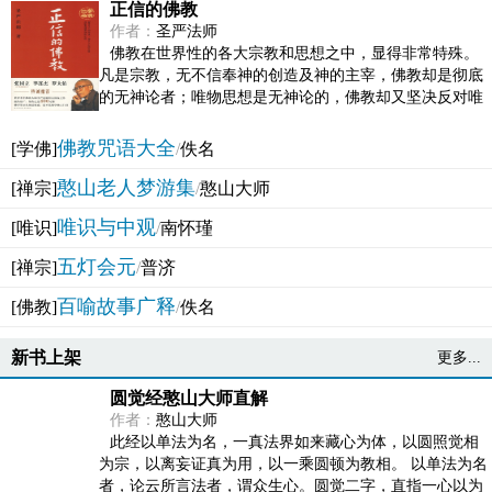
正信的佛教
作者：
圣严法师
佛教在世界性的各大宗教和思想之中，显得非常特殊。
凡是宗教，无不信奉神的创造及神的主宰，佛教却是彻底
的无神论者；唯物思想是无神论的，佛教却又坚决反对唯
物论的谬误。佛教似宗教而又非宗教，类哲学而又非哲...
佛教咒语大全
[学佛]
/
佚名
憨山老人梦游集
[禅宗]
/
憨山大师
唯识与中观
[唯识]
/
南怀瑾
五灯会元
[禅宗]
/
普济
百喻故事广释
[佛教]
/
佚名
新书上架
更多...
圆觉经憨山大师直解
作者：
憨山大师
此经以单法为名，一真法界如来藏心为体，以圆照觉相
为宗，以离妄证真为用，以一乘圆顿为教相。 以单法为名
者，论云所言法者，谓众生心。圆觉二字，直指一心以为