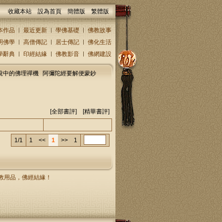
收藏本站
設為首頁
簡體版
繁體版
本作品
最近更新
學佛基礎
佛教故事
明佛學
高僧傳記
居士傳記
佛化生活
學辭典
印經結緣
佛教影音
佛網建設
說中的佛理禪機
阿彌陀經要解便蒙鈔
[全部書評] [
精華書評
]
人/回復人
發表時間
1/1
1
<<
1
>>
1
，佛教用品，佛經結緣！