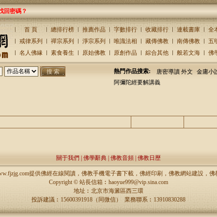
找回密碼？
首 頁
總排行榜
推薦作品
字數排行
收藏排行
連載書庫
全
戒律系列
禪宗系列
淨宗系列
唯識法相
藏傳佛教
南傳佛教
五
名人佛緣
素食養生
原始佛教
原創作品
綜合其他
般若文海
佛
熱門作品搜索:
唐密導讀 外文
金庸小
阿彌陀經要解講義
主題
回復/查看
發表
關于我們
|
佛學辭典
|
佛教音頻
|
佛教日歷
://www.fjzjg.com提供佛經在線閱讀，佛教手機電子書下載，佛經印刷，佛教網站建設
Copyright ©
站長信箱︰haoyue999@vip.sina.com
地址︰北京市海澱區西三環
投訴建議︰15600391918（同微信） 業務聯系︰13910830288