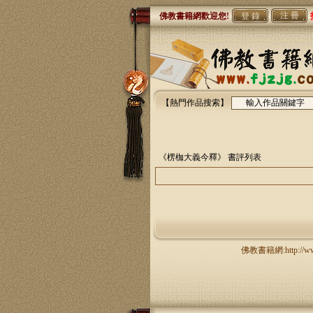
注 冊
佛教書籍網歡迎您!
【熱門作品搜索】
《楞枷大義今釋》
書評列表
佛教書籍網:http