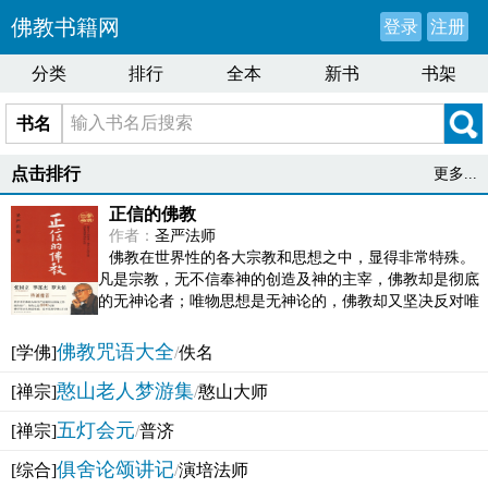
佛教书籍网
登录
注册
分类
排行
全本
新书
书架
书名
点击排行
更多...
正信的佛教
作者：
圣严法师
佛教在世界性的各大宗教和思想之中，显得非常特殊。
凡是宗教，无不信奉神的创造及神的主宰，佛教却是彻底
的无神论者；唯物思想是无神论的，佛教却又坚决反对唯
物论的谬误。佛教似宗教而又非宗教，类哲学而又非哲...
佛教咒语大全
[学佛]
/
佚名
憨山老人梦游集
[禅宗]
/
憨山大师
五灯会元
[禅宗]
/
普济
俱舍论颂讲记
[综合]
/
演培法师