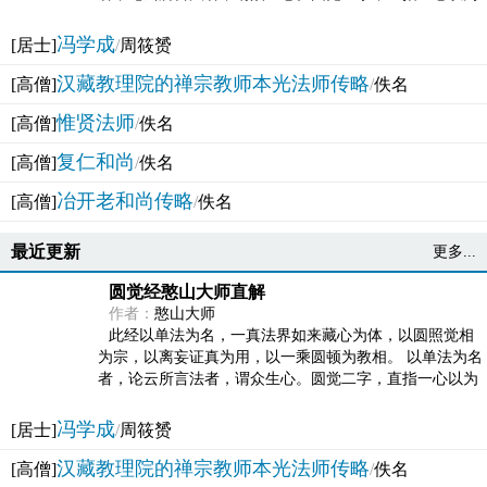
法体。此有多称，亦名大圆满觉，亦名妙觉明心，...
冯学成
[居士]
/
周筱赟
汉藏教理院的禅宗教师本光法师传略
[高僧]
/
佚名
惟贤法师
[高僧]
/
佚名
复仁和尚
[高僧]
/
佚名
冶开老和尚传略
[高僧]
/
佚名
最近更新
更多...
圆觉经憨山大师直解
作者：
憨山大师
此经以单法为名，一真法界如来藏心为体，以圆照觉相
为宗，以离妄证真为用，以一乘圆顿为教相。 以单法为名
者，论云所言法者，谓众生心。圆觉二字，直指一心以为
法体。此有多称，亦名大圆满觉，亦名妙觉明心，...
冯学成
[居士]
/
周筱赟
汉藏教理院的禅宗教师本光法师传略
[高僧]
/
佚名