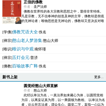
正信的佛教
作者：
圣严法师
佛教在世界性的各大宗教和思想之中，显得非常特殊。
凡是宗教，无不信奉神的创造及神的主宰，佛教却是彻底
的无神论者；唯物思想是无神论的，佛教却又坚决反对唯
物论的谬误。佛教似宗教而又非宗教，类哲学而又非哲...
佛教咒语大全
[学佛]
/
佚名
憨山老人梦游集
[禅宗]
/
憨山大师
唯识与中观
[唯识]
/
南怀瑾
五灯会元
[禅宗]
/
普济
百喻故事广释
[佛教]
/
佚名
新书上架
更多...
圆觉经憨山大师直解
作者：
憨山大师
此经以单法为名，一真法界如来藏心为体，以圆照觉相
为宗，以离妄证真为用，以一乘圆顿为教相。 以单法为名
者，论云所言法者，谓众生心。圆觉二字，直指一心以为