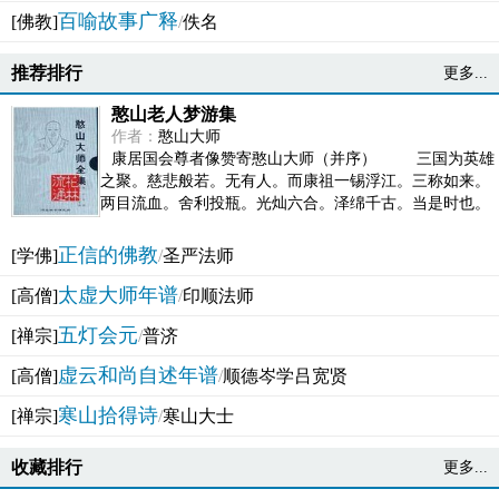
百喻故事广释
[佛教]
/
佚名
推荐排行
更多...
憨山老人梦游集
作者：
憨山大师
康居国会尊者像赞寄憨山大师（并序） 三国为英雄
之聚。慈悲般若。无有人。而康祖一锡浮江。三称如来。
两目流血。舍利投瓶。光灿六合。泽绵千古。当是时也。
吴之君臣。莫不为之动心变色。即事征理。知有佛而不...
正信的佛教
[学佛]
/
圣严法师
太虚大师年谱
[高僧]
/
印顺法师
五灯会元
[禅宗]
/
普济
虚云和尚自述年谱
[高僧]
/
顺德岑学吕宽贤
寒山拾得诗
[禅宗]
/
寒山大士
收藏排行
更多...