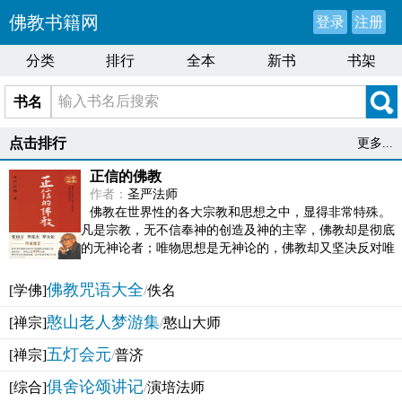
佛教书籍网
登录
注册
分类
排行
全本
新书
书架
书名
点击排行
更多...
正信的佛教
作者：
圣严法师
佛教在世界性的各大宗教和思想之中，显得非常特殊。
凡是宗教，无不信奉神的创造及神的主宰，佛教却是彻底
的无神论者；唯物思想是无神论的，佛教却又坚决反对唯
物论的谬误。佛教似宗教而又非宗教，类哲学而又非哲...
佛教咒语大全
[学佛]
/
佚名
憨山老人梦游集
[禅宗]
/
憨山大师
五灯会元
[禅宗]
/
普济
俱舍论颂讲记
[综合]
/
演培法师