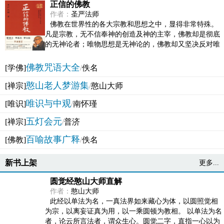
正信的佛教
作者：
圣严法师
佛教在世界性的各大宗教和思想之中，显得非常特殊。
凡是宗教，无不信奉神的创造及神的主宰，佛教却是彻底
的无神论者；唯物思想是无神论的，佛教却又坚决反对唯
物论的谬误。佛教似宗教而又非宗教，类哲学而又非哲...
佛教咒语大全
[学佛]
/
佚名
憨山老人梦游集
[禅宗]
/
憨山大师
唯识与中观
[唯识]
/
南怀瑾
五灯会元
[禅宗]
/
普济
百喻故事广释
[佛教]
/
佚名
新书上架
更多...
圆觉经憨山大师直解
作者：
憨山大师
此经以单法为名，一真法界如来藏心为体，以圆照觉相
为宗，以离妄证真为用，以一乘圆顿为教相。 以单法为名
者，论云所言法者，谓众生心。圆觉二字，直指一心以为