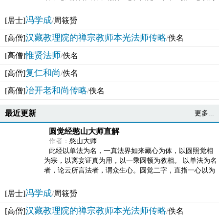
法体。此有多称，亦名大圆满觉，亦名妙觉明心，...
冯学成
[居士]
/
周筱赟
汉藏教理院的禅宗教师本光法师传略
[高僧]
/
佚名
惟贤法师
[高僧]
/
佚名
复仁和尚
[高僧]
/
佚名
冶开老和尚传略
[高僧]
/
佚名
最近更新
更多...
圆觉经憨山大师直解
作者：
憨山大师
此经以单法为名，一真法界如来藏心为体，以圆照觉相
为宗，以离妄证真为用，以一乘圆顿为教相。 以单法为名
者，论云所言法者，谓众生心。圆觉二字，直指一心以为
法体。此有多称，亦名大圆满觉，亦名妙觉明心，...
冯学成
[居士]
/
周筱赟
汉藏教理院的禅宗教师本光法师传略
[高僧]
/
佚名