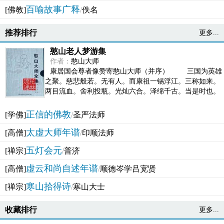
百喻故事广释
[佛教]
/
佚名
推荐排行
更多...
憨山老人梦游集
作者：
憨山大师
康居国会尊者像赞寄憨山大师（并序） 三国为英雄
之聚。慈悲般若。无有人。而康祖一锡浮江。三称如来。
两目流血。舍利投瓶。光灿六合。泽绵千古。当是时也。
吴之君臣。莫不为之动心变色。即事征理。知有佛而不...
正信的佛教
[学佛]
/
圣严法师
太虚大师年谱
[高僧]
/
印顺法师
五灯会元
[禅宗]
/
普济
虚云和尚自述年谱
[高僧]
/
顺德岑学吕宽贤
寒山拾得诗
[禅宗]
/
寒山大士
收藏排行
更多...