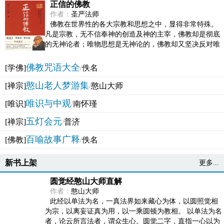
正信的佛教
作者：
圣严法师
佛教在世界性的各大宗教和思想之中，显得非常特殊。
凡是宗教，无不信奉神的创造及神的主宰，佛教却是彻底
的无神论者；唯物思想是无神论的，佛教却又坚决反对唯
物论的谬误。佛教似宗教而又非宗教，类哲学而又非哲...
佛教咒语大全
[学佛]
/
佚名
憨山老人梦游集
[禅宗]
/
憨山大师
唯识与中观
[唯识]
/
南怀瑾
五灯会元
[禅宗]
/
普济
百喻故事广释
[佛教]
/
佚名
新书上架
更多...
圆觉经憨山大师直解
作者：
憨山大师
此经以单法为名，一真法界如来藏心为体，以圆照觉相
为宗，以离妄证真为用，以一乘圆顿为教相。 以单法为名
者，论云所言法者，谓众生心。圆觉二字，直指一心以为