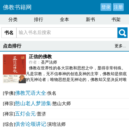
佛教书籍网
登录
注册
分类
排行
全本
新书
书架
书名
点击排行
更多...
正信的佛教
作者：
圣严法师
佛教在世界性的各大宗教和思想之中，显得非常特殊。
凡是宗教，无不信奉神的创造及神的主宰，佛教却是彻底
的无神论者；唯物思想是无神论的，佛教却又坚决反对唯
物论的谬误。佛教似宗教而又非宗教，类哲学而又非哲...
佛教咒语大全
[学佛]
/
佚名
憨山老人梦游集
[禅宗]
/
憨山大师
五灯会元
[禅宗]
/
普济
俱舍论颂讲记
[综合]
/
演培法师