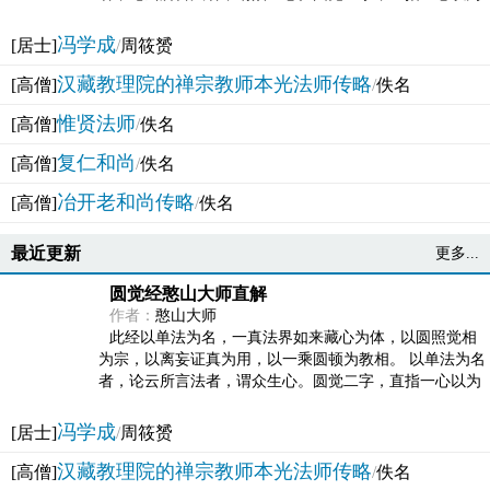
法体。此有多称，亦名大圆满觉，亦名妙觉明心，...
冯学成
[居士]
/
周筱赟
汉藏教理院的禅宗教师本光法师传略
[高僧]
/
佚名
惟贤法师
[高僧]
/
佚名
复仁和尚
[高僧]
/
佚名
冶开老和尚传略
[高僧]
/
佚名
最近更新
更多...
圆觉经憨山大师直解
作者：
憨山大师
此经以单法为名，一真法界如来藏心为体，以圆照觉相
为宗，以离妄证真为用，以一乘圆顿为教相。 以单法为名
者，论云所言法者，谓众生心。圆觉二字，直指一心以为
法体。此有多称，亦名大圆满觉，亦名妙觉明心，...
冯学成
[居士]
/
周筱赟
汉藏教理院的禅宗教师本光法师传略
[高僧]
/
佚名