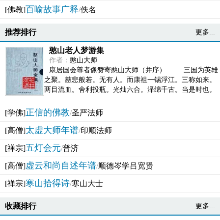
百喻故事广释
[佛教]
/
佚名
推荐排行
更多...
憨山老人梦游集
作者：
憨山大师
康居国会尊者像赞寄憨山大师（并序） 三国为英雄
之聚。慈悲般若。无有人。而康祖一锡浮江。三称如来。
两目流血。舍利投瓶。光灿六合。泽绵千古。当是时也。
吴之君臣。莫不为之动心变色。即事征理。知有佛而不...
正信的佛教
[学佛]
/
圣严法师
太虚大师年谱
[高僧]
/
印顺法师
五灯会元
[禅宗]
/
普济
虚云和尚自述年谱
[高僧]
/
顺德岑学吕宽贤
寒山拾得诗
[禅宗]
/
寒山大士
收藏排行
更多...