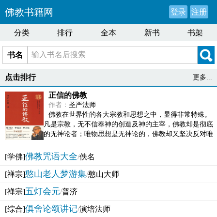
佛教书籍网
登录
注册
分类
排行
全本
新书
书架
书名
点击排行
更多...
正信的佛教
作者：
圣严法师
佛教在世界性的各大宗教和思想之中，显得非常特殊。
凡是宗教，无不信奉神的创造及神的主宰，佛教却是彻底
的无神论者；唯物思想是无神论的，佛教却又坚决反对唯
物论的谬误。佛教似宗教而又非宗教，类哲学而又非哲...
佛教咒语大全
[学佛]
/
佚名
憨山老人梦游集
[禅宗]
/
憨山大师
五灯会元
[禅宗]
/
普济
俱舍论颂讲记
[综合]
/
演培法师