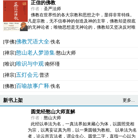
正信的佛教
作者：
圣严法师
佛教在世界性的各大宗教和思想之中，显得非常特殊。
凡是宗教，无不信奉神的创造及神的主宰，佛教却是彻底
的无神论者；唯物思想是无神论的，佛教却又坚决反对唯
物论的谬误。佛教似宗教而又非宗教，类哲学而又非哲...
佛教咒语大全
[学佛]
/
佚名
憨山老人梦游集
[禅宗]
/
憨山大师
唯识与中观
[唯识]
/
南怀瑾
五灯会元
[禅宗]
/
普济
百喻故事广释
[佛教]
/
佚名
新书上架
更多...
圆觉经憨山大师直解
作者：
憨山大师
此经以单法为名，一真法界如来藏心为体，以圆照觉相
为宗，以离妄证真为用，以一乘圆顿为教相。 以单法为名
者，论云所言法者，谓众生心。圆觉二字，直指一心以为