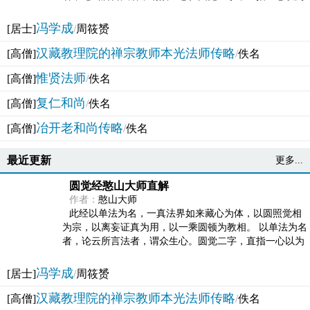
法体。此有多称，亦名大圆满觉，亦名妙觉明心，...
冯学成
[居士]
/
周筱赟
汉藏教理院的禅宗教师本光法师传略
[高僧]
/
佚名
惟贤法师
[高僧]
/
佚名
复仁和尚
[高僧]
/
佚名
冶开老和尚传略
[高僧]
/
佚名
最近更新
更多...
圆觉经憨山大师直解
作者：
憨山大师
此经以单法为名，一真法界如来藏心为体，以圆照觉相
为宗，以离妄证真为用，以一乘圆顿为教相。 以单法为名
者，论云所言法者，谓众生心。圆觉二字，直指一心以为
法体。此有多称，亦名大圆满觉，亦名妙觉明心，...
冯学成
[居士]
/
周筱赟
汉藏教理院的禅宗教师本光法师传略
[高僧]
/
佚名