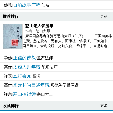
百喻故事广释
[佛教]
/
佚名
推荐排行
更多...
憨山老人梦游集
作者：
憨山大师
康居国会尊者像赞寄憨山大师（并序） 三国为英雄
之聚。慈悲般若。无有人。而康祖一锡浮江。三称如来。
两目流血。舍利投瓶。光灿六合。泽绵千古。当是时也。
吴之君臣。莫不为之动心变色。即事征理。知有佛而不...
正信的佛教
[学佛]
/
圣严法师
太虚大师年谱
[高僧]
/
印顺法师
五灯会元
[禅宗]
/
普济
虚云和尚自述年谱
[高僧]
/
顺德岑学吕宽贤
寒山拾得诗
[禅宗]
/
寒山大士
收藏排行
更多...