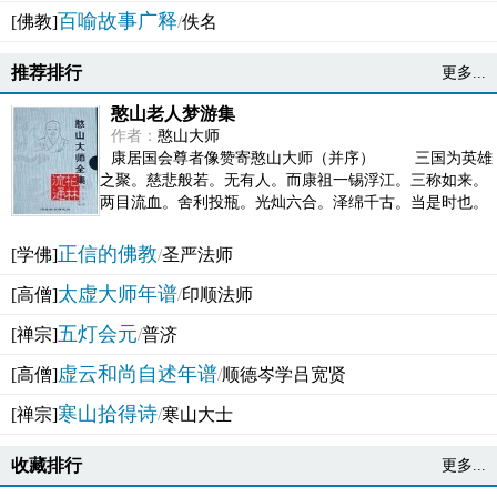
百喻故事广释
[佛教]
/
佚名
推荐排行
更多...
憨山老人梦游集
作者：
憨山大师
康居国会尊者像赞寄憨山大师（并序） 三国为英雄
之聚。慈悲般若。无有人。而康祖一锡浮江。三称如来。
两目流血。舍利投瓶。光灿六合。泽绵千古。当是时也。
吴之君臣。莫不为之动心变色。即事征理。知有佛而不...
正信的佛教
[学佛]
/
圣严法师
太虚大师年谱
[高僧]
/
印顺法师
五灯会元
[禅宗]
/
普济
虚云和尚自述年谱
[高僧]
/
顺德岑学吕宽贤
寒山拾得诗
[禅宗]
/
寒山大士
收藏排行
更多...