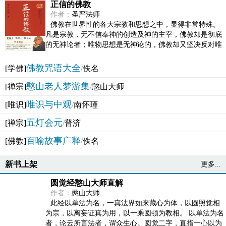
正信的佛教
作者：
圣严法师
佛教在世界性的各大宗教和思想之中，显得非常特殊。
凡是宗教，无不信奉神的创造及神的主宰，佛教却是彻底
的无神论者；唯物思想是无神论的，佛教却又坚决反对唯
物论的谬误。佛教似宗教而又非宗教，类哲学而又非哲...
佛教咒语大全
[学佛]
/
佚名
憨山老人梦游集
[禅宗]
/
憨山大师
唯识与中观
[唯识]
/
南怀瑾
五灯会元
[禅宗]
/
普济
百喻故事广释
[佛教]
/
佚名
新书上架
更多...
圆觉经憨山大师直解
作者：
憨山大师
此经以单法为名，一真法界如来藏心为体，以圆照觉相
为宗，以离妄证真为用，以一乘圆顿为教相。 以单法为名
者，论云所言法者，谓众生心。圆觉二字，直指一心以为