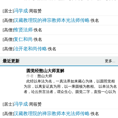
法体。此有多称，亦名大圆满觉，亦名妙觉明心，...
冯学成
[居士]
/
周筱赟
汉藏教理院的禅宗教师本光法师传略
[高僧]
/
佚名
惟贤法师
[高僧]
/
佚名
复仁和尚
[高僧]
/
佚名
冶开老和尚传略
[高僧]
/
佚名
最近更新
更多...
圆觉经憨山大师直解
作者：
憨山大师
此经以单法为名，一真法界如来藏心为体，以圆照觉相
为宗，以离妄证真为用，以一乘圆顿为教相。 以单法为名
者，论云所言法者，谓众生心。圆觉二字，直指一心以为
法体。此有多称，亦名大圆满觉，亦名妙觉明心，...
冯学成
[居士]
/
周筱赟
汉藏教理院的禅宗教师本光法师传略
[高僧]
/
佚名