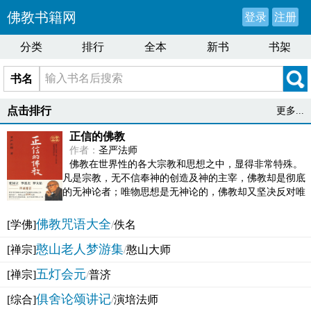
佛教书籍网
登录
注册
分类
排行
全本
新书
书架
书名
点击排行
更多...
正信的佛教
作者：
圣严法师
佛教在世界性的各大宗教和思想之中，显得非常特殊。
凡是宗教，无不信奉神的创造及神的主宰，佛教却是彻底
的无神论者；唯物思想是无神论的，佛教却又坚决反对唯
物论的谬误。佛教似宗教而又非宗教，类哲学而又非哲...
佛教咒语大全
[学佛]
/
佚名
憨山老人梦游集
[禅宗]
/
憨山大师
五灯会元
[禅宗]
/
普济
俱舍论颂讲记
[综合]
/
演培法师