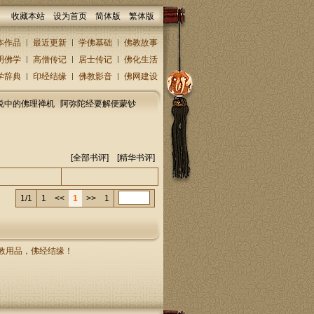
收藏本站
设为首页
简体版
繁体版
本作品
最近更新
学佛基础
佛教故事
明佛学
高僧传记
居士传记
佛化生活
学辞典
印经结缘
佛教影音
佛网建设
说中的佛理禅机
阿弥陀经要解便蒙钞
[全部书评] [
精华书评
]
人/回复人
发表时间
1/1
1
<<
1
>>
1
，佛教用品，佛经结缘！