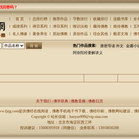
找回密码？
首 页
总排行榜
推荐作品
字数排行
收藏排行
连载书库
全
戒律系列
禅宗系列
净宗系列
唯识法相
藏传佛教
南传佛教
五
名人佛缘
素食养生
原始佛教
原创作品
综合其他
般若文海
佛
热门作品搜索:
唐密导读 外文
金庸小
阿弥陀经要解讲义
主题
回复/查看
发表
关于我们
|
佛学辞典
|
佛教音频
|
佛教日历
://www.fjzjg.com提供佛经在线阅读，佛教手机电子书下载，佛经印刷，佛教网站建设
Copyright ©
站长信箱：haoyue999@vip.sina.com
地址：北京市海淀区西三环
投诉建议：15600391918（同微信） 业务联系：13910830288