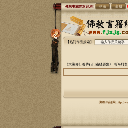
注 册
佛教书籍网欢迎您!
【热门作品搜索】
《大乘修行菩萨行门诸经要集》
书评列表
佛教书籍网:http