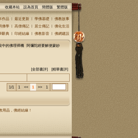
收藏本站
設為首頁
簡體版
繁體版
本作品
最近更新
學佛基礎
佛教故事
明佛學
高僧傳記
居士傳記
佛化生活
學辭典
印經結緣
佛教影音
佛網建設
說中的佛理禪機
阿彌陀經要解便蒙鈔
[
全部書評
] [精華書評]
人/回復人
發表時間
1/1
1
<<
1
>>
1
，佛教用品，佛經結緣！