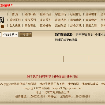
找回密碼？
首 頁
總排行榜
推薦作品
字數排行
收藏排行
連載書庫
全
戒律系列
禪宗系列
淨宗系列
唯識法相
藏傳佛教
南傳佛教
五
名人佛緣
素食養生
原始佛教
原創作品
綜合其他
般若文海
佛
熱門作品搜索:
唐密導讀 外文
金庸小
阿彌陀經要解講義
主題
回復/查看
發表
關于我們
|
佛學辭典
|
佛教音頻
|
佛教日歷
://www.fjzjg.com提供佛經在線閱讀，佛教手機電子書下載，佛經印刷，佛教網站建設
Copyright ©
站長信箱︰haoyue999@vip.sina.com
地址︰北京市海澱區西三環
投訴建議︰15600391918（同微信） 業務聯系︰13910830288