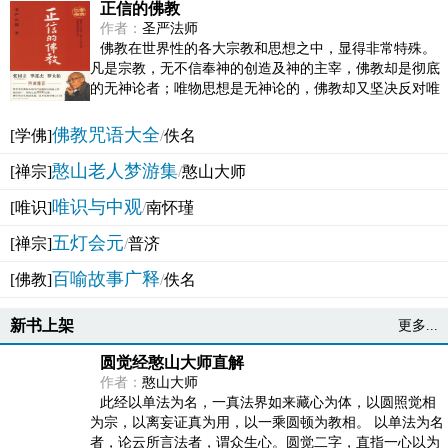
正信的佛教
作者：
圣严法师
佛教在世界性的各大宗教和思想之中，显得非常特殊。
凡是宗教，无不信奉神的创造及神的主宰，佛教却是彻底
的无神论者；唯物思想是无神论的，佛教却又坚决反对唯
物论的谬误。佛教似宗教而又非宗教，类哲学而又非哲...
佛教咒语大全
[学佛]
/
佚名
憨山老人梦游集
[禅宗]
/
憨山大师
唯识与中观
[唯识]
/
南怀瑾
五灯会元
[禅宗]
/
普济
百喻故事广释
[佛教]
/
佚名
新书上架
更多...
圆觉经憨山大师直解
作者：
憨山大师
此经以单法为名，一真法界如来藏心为体，以圆照觉相
为宗，以离妄证真为用，以一乘圆顿为教相。 以单法为名
者，论云所言法者，谓众生心。圆觉二字，直指一心以为