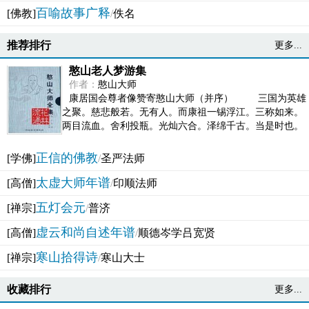
百喻故事广释
[佛教]
/
佚名
推荐排行
更多...
憨山老人梦游集
作者：
憨山大师
康居国会尊者像赞寄憨山大师（并序） 三国为英雄
之聚。慈悲般若。无有人。而康祖一锡浮江。三称如来。
两目流血。舍利投瓶。光灿六合。泽绵千古。当是时也。
吴之君臣。莫不为之动心变色。即事征理。知有佛而不...
正信的佛教
[学佛]
/
圣严法师
太虚大师年谱
[高僧]
/
印顺法师
五灯会元
[禅宗]
/
普济
虚云和尚自述年谱
[高僧]
/
顺德岑学吕宽贤
寒山拾得诗
[禅宗]
/
寒山大士
收藏排行
更多...