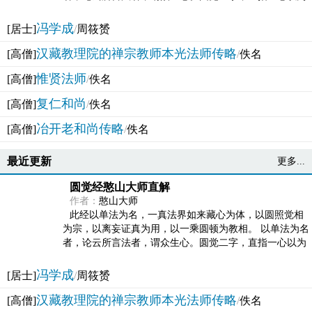
法体。此有多称，亦名大圆满觉，亦名妙觉明心，...
冯学成
[居士]
/
周筱赟
汉藏教理院的禅宗教师本光法师传略
[高僧]
/
佚名
惟贤法师
[高僧]
/
佚名
复仁和尚
[高僧]
/
佚名
冶开老和尚传略
[高僧]
/
佚名
最近更新
更多...
圆觉经憨山大师直解
作者：
憨山大师
此经以单法为名，一真法界如来藏心为体，以圆照觉相
为宗，以离妄证真为用，以一乘圆顿为教相。 以单法为名
者，论云所言法者，谓众生心。圆觉二字，直指一心以为
法体。此有多称，亦名大圆满觉，亦名妙觉明心，...
冯学成
[居士]
/
周筱赟
汉藏教理院的禅宗教师本光法师传略
[高僧]
/
佚名