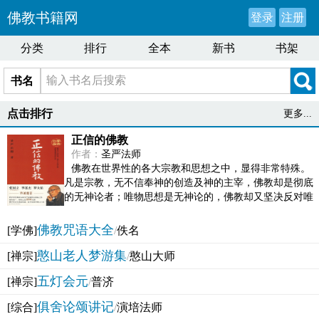
佛教书籍网
登录
注册
分类
排行
全本
新书
书架
书名
点击排行
更多...
正信的佛教
作者：
圣严法师
佛教在世界性的各大宗教和思想之中，显得非常特殊。
凡是宗教，无不信奉神的创造及神的主宰，佛教却是彻底
的无神论者；唯物思想是无神论的，佛教却又坚决反对唯
物论的谬误。佛教似宗教而又非宗教，类哲学而又非哲...
佛教咒语大全
[学佛]
/
佚名
憨山老人梦游集
[禅宗]
/
憨山大师
五灯会元
[禅宗]
/
普济
俱舍论颂讲记
[综合]
/
演培法师