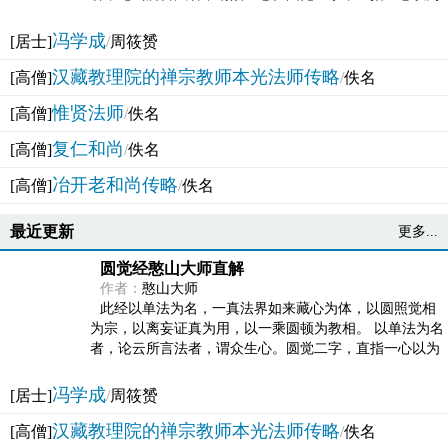
法体。此有多称，亦名大圆满觉，亦名妙觉明心，...
冯学成
[居士]
/
周筱赟
汉藏教理院的禅宗教师本光法师传略
[高僧]
/
佚名
惟贤法师
[高僧]
/
佚名
复仁和尚
[高僧]
/
佚名
冶开老和尚传略
[高僧]
/
佚名
最近更新
更多...
圆觉经憨山大师直解
作者：
憨山大师
此经以单法为名，一真法界如来藏心为体，以圆照觉相
为宗，以离妄证真为用，以一乘圆顿为教相。 以单法为名
者，论云所言法者，谓众生心。圆觉二字，直指一心以为
法体。此有多称，亦名大圆满觉，亦名妙觉明心，...
冯学成
[居士]
/
周筱赟
汉藏教理院的禅宗教师本光法师传略
[高僧]
/
佚名