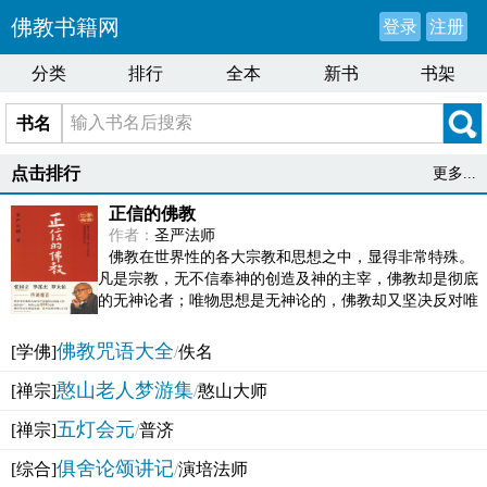
佛教书籍网
登录
注册
分类
排行
全本
新书
书架
书名
点击排行
更多...
正信的佛教
作者：
圣严法师
佛教在世界性的各大宗教和思想之中，显得非常特殊。
凡是宗教，无不信奉神的创造及神的主宰，佛教却是彻底
的无神论者；唯物思想是无神论的，佛教却又坚决反对唯
物论的谬误。佛教似宗教而又非宗教，类哲学而又非哲...
佛教咒语大全
[学佛]
/
佚名
憨山老人梦游集
[禅宗]
/
憨山大师
五灯会元
[禅宗]
/
普济
俱舍论颂讲记
[综合]
/
演培法师