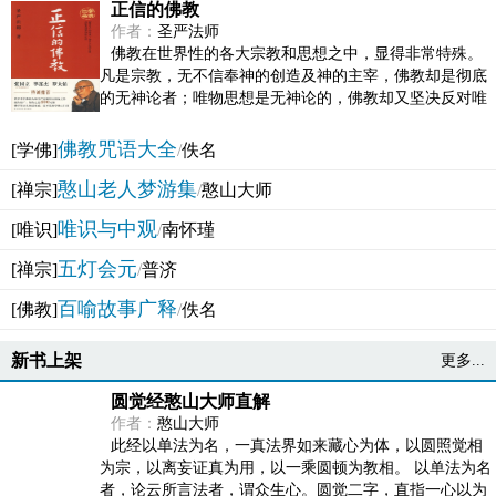
正信的佛教
作者：
圣严法师
佛教在世界性的各大宗教和思想之中，显得非常特殊。
凡是宗教，无不信奉神的创造及神的主宰，佛教却是彻底
的无神论者；唯物思想是无神论的，佛教却又坚决反对唯
物论的谬误。佛教似宗教而又非宗教，类哲学而又非哲...
佛教咒语大全
[学佛]
/
佚名
憨山老人梦游集
[禅宗]
/
憨山大师
唯识与中观
[唯识]
/
南怀瑾
五灯会元
[禅宗]
/
普济
百喻故事广释
[佛教]
/
佚名
新书上架
更多...
圆觉经憨山大师直解
作者：
憨山大师
此经以单法为名，一真法界如来藏心为体，以圆照觉相
为宗，以离妄证真为用，以一乘圆顿为教相。 以单法为名
者，论云所言法者，谓众生心。圆觉二字，直指一心以为