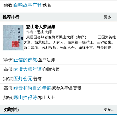
百喻故事广释
[佛教]
/
佚名
推荐排行
更多...
憨山老人梦游集
作者：
憨山大师
康居国会尊者像赞寄憨山大师（并序） 三国为英雄
之聚。慈悲般若。无有人。而康祖一锡浮江。三称如来。
两目流血。舍利投瓶。光灿六合。泽绵千古。当是时也。
吴之君臣。莫不为之动心变色。即事征理。知有佛而不...
正信的佛教
[学佛]
/
圣严法师
太虚大师年谱
[高僧]
/
印顺法师
五灯会元
[禅宗]
/
普济
虚云和尚自述年谱
[高僧]
/
顺德岑学吕宽贤
寒山拾得诗
[禅宗]
/
寒山大士
收藏排行
更多...