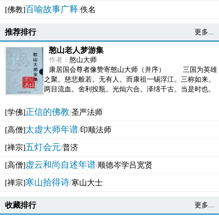
百喻故事广释
[佛教]
/
佚名
推荐排行
更多...
憨山老人梦游集
作者：
憨山大师
康居国会尊者像赞寄憨山大师（并序） 三国为英雄
之聚。慈悲般若。无有人。而康祖一锡浮江。三称如来。
两目流血。舍利投瓶。光灿六合。泽绵千古。当是时也。
吴之君臣。莫不为之动心变色。即事征理。知有佛而不...
正信的佛教
[学佛]
/
圣严法师
太虚大师年谱
[高僧]
/
印顺法师
五灯会元
[禅宗]
/
普济
虚云和尚自述年谱
[高僧]
/
顺德岑学吕宽贤
寒山拾得诗
[禅宗]
/
寒山大士
收藏排行
更多...