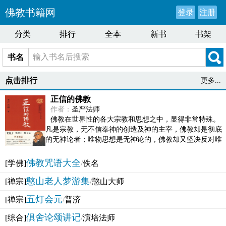
佛教书籍网
登录
注册
分类
排行
全本
新书
书架
书名
点击排行
更多...
正信的佛教
作者：
圣严法师
佛教在世界性的各大宗教和思想之中，显得非常特殊。
凡是宗教，无不信奉神的创造及神的主宰，佛教却是彻底
的无神论者；唯物思想是无神论的，佛教却又坚决反对唯
物论的谬误。佛教似宗教而又非宗教，类哲学而又非哲...
佛教咒语大全
[学佛]
/
佚名
憨山老人梦游集
[禅宗]
/
憨山大师
五灯会元
[禅宗]
/
普济
俱舍论颂讲记
[综合]
/
演培法师