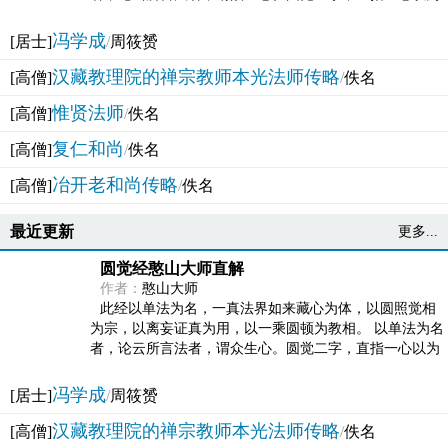
法体。此有多称，亦名大圆满觉，亦名妙觉明心，...
冯学成
[居士]
/
周筱赟
汉藏教理院的禅宗教师本光法师传略
[高僧]
/
佚名
惟贤法师
[高僧]
/
佚名
复仁和尚
[高僧]
/
佚名
冶开老和尚传略
[高僧]
/
佚名
最近更新
更多...
圆觉经憨山大师直解
作者：
憨山大师
此经以单法为名，一真法界如来藏心为体，以圆照觉相
为宗，以离妄证真为用，以一乘圆顿为教相。 以单法为名
者，论云所言法者，谓众生心。圆觉二字，直指一心以为
法体。此有多称，亦名大圆满觉，亦名妙觉明心，...
冯学成
[居士]
/
周筱赟
汉藏教理院的禅宗教师本光法师传略
[高僧]
/
佚名