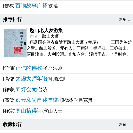
百喻故事广释
[佛教]
/
佚名
推荐排行
更多...
憨山老人梦游集
作者：
憨山大师
康居国会尊者像赞寄憨山大师（并序） 三国为英雄
之聚。慈悲般若。无有人。而康祖一锡浮江。三称如来。
两目流血。舍利投瓶。光灿六合。泽绵千古。当是时也。
吴之君臣。莫不为之动心变色。即事征理。知有佛而不...
正信的佛教
[学佛]
/
圣严法师
太虚大师年谱
[高僧]
/
印顺法师
五灯会元
[禅宗]
/
普济
虚云和尚自述年谱
[高僧]
/
顺德岑学吕宽贤
寒山拾得诗
[禅宗]
/
寒山大士
收藏排行
更多...