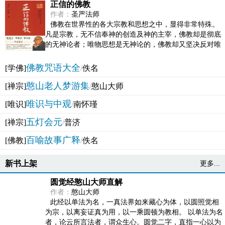
正信的佛教
作者：
圣严法师
佛教在世界性的各大宗教和思想之中，显得非常特殊。
凡是宗教，无不信奉神的创造及神的主宰，佛教却是彻底
的无神论者；唯物思想是无神论的，佛教却又坚决反对唯
物论的谬误。佛教似宗教而又非宗教，类哲学而又非哲...
佛教咒语大全
[学佛]
/
佚名
憨山老人梦游集
[禅宗]
/
憨山大师
唯识与中观
[唯识]
/
南怀瑾
五灯会元
[禅宗]
/
普济
百喻故事广释
[佛教]
/
佚名
新书上架
更多...
圆觉经憨山大师直解
作者：
憨山大师
此经以单法为名，一真法界如来藏心为体，以圆照觉相
为宗，以离妄证真为用，以一乘圆顿为教相。 以单法为名
者，论云所言法者，谓众生心。圆觉二字，直指一心以为