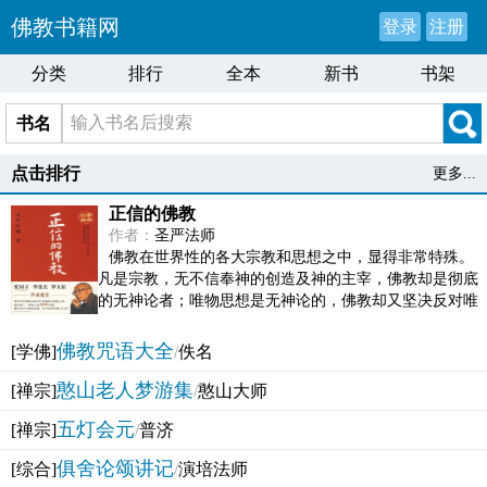
佛教书籍网
登录
注册
分类
排行
全本
新书
书架
书名
点击排行
更多...
正信的佛教
作者：
圣严法师
佛教在世界性的各大宗教和思想之中，显得非常特殊。
凡是宗教，无不信奉神的创造及神的主宰，佛教却是彻底
的无神论者；唯物思想是无神论的，佛教却又坚决反对唯
物论的谬误。佛教似宗教而又非宗教，类哲学而又非哲...
佛教咒语大全
[学佛]
/
佚名
憨山老人梦游集
[禅宗]
/
憨山大师
五灯会元
[禅宗]
/
普济
俱舍论颂讲记
[综合]
/
演培法师