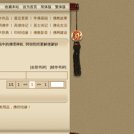
收藏本站
设为首页
简体版
繁体版
本作品
最近更新
学佛基础
佛教故事
明佛学
高僧传记
居士传记
佛化生活
学辞典
印经结缘
佛教影音
佛网建设
说中的佛理禅机
阿弥陀经要解便蒙钞
[
全部书评
] [精华书评]
人/回复人
发表时间
1/1
1
<<
1
>>
1
，佛教用品，佛经结缘！