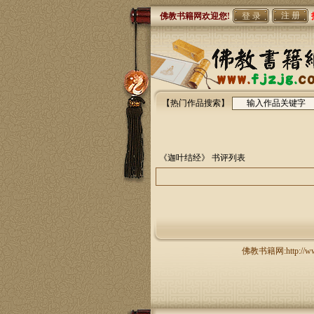
注 册
佛教书籍网欢迎您!
【热门作品搜索】
《迦叶结经》
书评列表
佛教书籍网:http