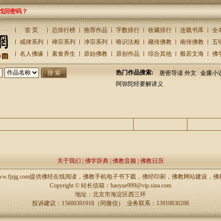
找回密码？
首 页
总排行榜
推荐作品
字数排行
收藏排行
连载书库
全
戒律系列
禅宗系列
净宗系列
唯识法相
藏传佛教
南传佛教
五
名人佛缘
素食养生
原始佛教
原创作品
综合其他
般若文海
佛
热门作品搜索:
唐密导读 外文
金庸小
阿弥陀经要解讲义
主题
回复/查看
发表
关于我们
|
佛学辞典
|
佛教音频
|
佛教日历
://www.fjzjg.com提供佛经在线阅读，佛教手机电子书下载，佛经印刷，佛教网站建设
Copyright ©
站长信箱：haoyue999@vip.sina.com
地址：北京市海淀区西三环
投诉建议：15600391918（同微信） 业务联系：13910830288