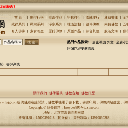
找回密碼？
首 頁
總排行榜
推薦作品
字數排行
收藏排行
連載書庫
全
戒律系列
禪宗系列
淨宗系列
唯識法相
藏傳佛教
南傳佛教
五
名人佛緣
素食養生
原始佛教
原創作品
綜合其他
般若文海
佛
熱門作品搜索:
唐密導讀 外文
金庸小
阿彌陀經要解講義
錄》
書評列表
主題
回復/查看
發表
關于我們
|
佛學辭典
|
佛教音頻
|
佛教日歷
://www.fjzjg.com提供佛經在線閱讀，佛教手機電子書下載，佛經印刷，佛教網站建設
Copyright ©
站長信箱︰haoyue999@vip.sina.com
地址︰北京市海澱區西三環
投訴建議︰15600391918（同微信） 業務聯系︰13910830288