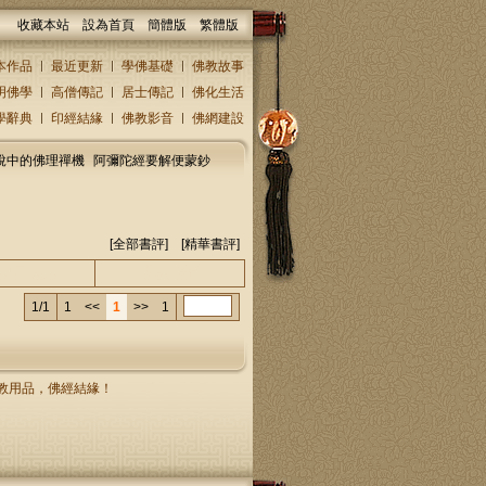
收藏本站
設為首頁
簡體版
繁體版
本作品
最近更新
學佛基礎
佛教故事
明佛學
高僧傳記
居士傳記
佛化生活
學辭典
印經結緣
佛教影音
佛網建設
說中的佛理禪機
阿彌陀經要解便蒙鈔
[
全部書評
] [精華書評]
人/回復人
發表時間
1/1
1
<<
1
>>
1
，佛教用品，佛經結緣！