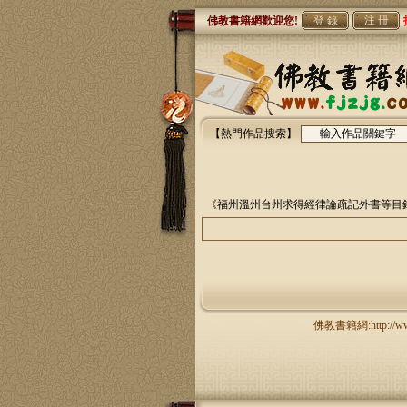
注 冊
佛教書籍網歡迎您!
【熱門作品搜索】
《福州溫州台州求得經律論疏記外書等目
佛教書籍網:http