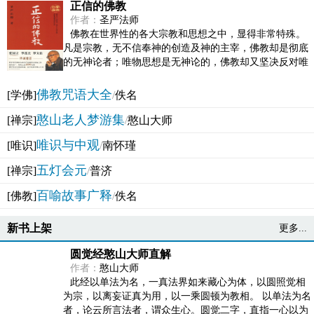
正信的佛教
作者：
圣严法师
佛教在世界性的各大宗教和思想之中，显得非常特殊。
凡是宗教，无不信奉神的创造及神的主宰，佛教却是彻底
的无神论者；唯物思想是无神论的，佛教却又坚决反对唯
物论的谬误。佛教似宗教而又非宗教，类哲学而又非哲...
佛教咒语大全
[学佛]
/
佚名
憨山老人梦游集
[禅宗]
/
憨山大师
唯识与中观
[唯识]
/
南怀瑾
五灯会元
[禅宗]
/
普济
百喻故事广释
[佛教]
/
佚名
新书上架
更多...
圆觉经憨山大师直解
作者：
憨山大师
此经以单法为名，一真法界如来藏心为体，以圆照觉相
为宗，以离妄证真为用，以一乘圆顿为教相。 以单法为名
者，论云所言法者，谓众生心。圆觉二字，直指一心以为