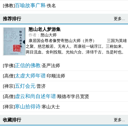
百喻故事广释
[佛教]
/
佚名
推荐排行
更多...
憨山老人梦游集
作者：
憨山大师
康居国会尊者像赞寄憨山大师（并序） 三国为英雄
之聚。慈悲般若。无有人。而康祖一锡浮江。三称如来。
两目流血。舍利投瓶。光灿六合。泽绵千古。当是时也。
吴之君臣。莫不为之动心变色。即事征理。知有佛而不...
正信的佛教
[学佛]
/
圣严法师
太虚大师年谱
[高僧]
/
印顺法师
五灯会元
[禅宗]
/
普济
虚云和尚自述年谱
[高僧]
/
顺德岑学吕宽贤
寒山拾得诗
[禅宗]
/
寒山大士
收藏排行
更多...