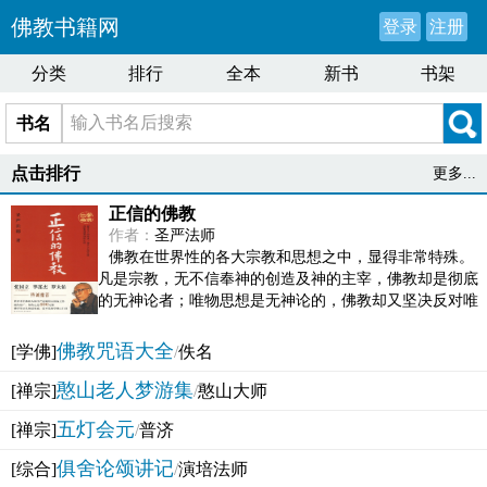
佛教书籍网
登录
注册
分类
排行
全本
新书
书架
书名
点击排行
更多...
正信的佛教
作者：
圣严法师
佛教在世界性的各大宗教和思想之中，显得非常特殊。
凡是宗教，无不信奉神的创造及神的主宰，佛教却是彻底
的无神论者；唯物思想是无神论的，佛教却又坚决反对唯
物论的谬误。佛教似宗教而又非宗教，类哲学而又非哲...
佛教咒语大全
[学佛]
/
佚名
憨山老人梦游集
[禅宗]
/
憨山大师
五灯会元
[禅宗]
/
普济
俱舍论颂讲记
[综合]
/
演培法师