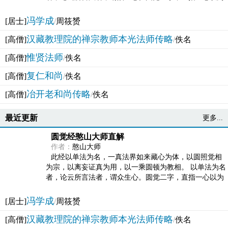
法体。此有多称，亦名大圆满觉，亦名妙觉明心，...
冯学成
[居士]
/
周筱赟
汉藏教理院的禅宗教师本光法师传略
[高僧]
/
佚名
惟贤法师
[高僧]
/
佚名
复仁和尚
[高僧]
/
佚名
冶开老和尚传略
[高僧]
/
佚名
最近更新
更多...
圆觉经憨山大师直解
作者：
憨山大师
此经以单法为名，一真法界如来藏心为体，以圆照觉相
为宗，以离妄证真为用，以一乘圆顿为教相。 以单法为名
者，论云所言法者，谓众生心。圆觉二字，直指一心以为
法体。此有多称，亦名大圆满觉，亦名妙觉明心，...
冯学成
[居士]
/
周筱赟
汉藏教理院的禅宗教师本光法师传略
[高僧]
/
佚名