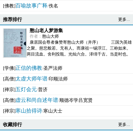
百喻故事广释
[佛教]
/
佚名
推荐排行
更多...
憨山老人梦游集
作者：
憨山大师
康居国会尊者像赞寄憨山大师（并序） 三国为英雄
之聚。慈悲般若。无有人。而康祖一锡浮江。三称如来。
两目流血。舍利投瓶。光灿六合。泽绵千古。当是时也。
吴之君臣。莫不为之动心变色。即事征理。知有佛而不...
正信的佛教
[学佛]
/
圣严法师
太虚大师年谱
[高僧]
/
印顺法师
五灯会元
[禅宗]
/
普济
虚云和尚自述年谱
[高僧]
/
顺德岑学吕宽贤
寒山拾得诗
[禅宗]
/
寒山大士
收藏排行
更多...