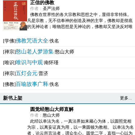
正信的佛教
作者：
圣严法师
佛教在世界性的各大宗教和思想之中，显得非常特殊。
凡是宗教，无不信奉神的创造及神的主宰，佛教却是彻底
的无神论者；唯物思想是无神论的，佛教却又坚决反对唯
物论的谬误。佛教似宗教而又非宗教，类哲学而又非哲...
佛教咒语大全
[学佛]
/
佚名
憨山老人梦游集
[禅宗]
/
憨山大师
唯识与中观
[唯识]
/
南怀瑾
五灯会元
[禅宗]
/
普济
百喻故事广释
[佛教]
/
佚名
新书上架
更多...
圆觉经憨山大师直解
作者：
憨山大师
此经以单法为名，一真法界如来藏心为体，以圆照觉相
为宗，以离妄证真为用，以一乘圆顿为教相。 以单法为名
者，论云所言法者，谓众生心。圆觉二字，直指一心以为