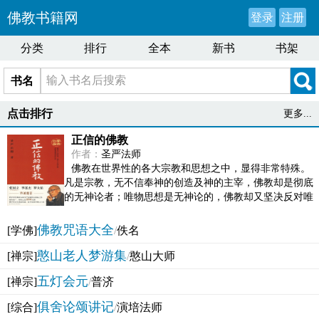
佛教书籍网
登录
注册
分类
排行
全本
新书
书架
书名
点击排行
更多...
正信的佛教
作者：
圣严法师
佛教在世界性的各大宗教和思想之中，显得非常特殊。
凡是宗教，无不信奉神的创造及神的主宰，佛教却是彻底
的无神论者；唯物思想是无神论的，佛教却又坚决反对唯
物论的谬误。佛教似宗教而又非宗教，类哲学而又非哲...
佛教咒语大全
[学佛]
/
佚名
憨山老人梦游集
[禅宗]
/
憨山大师
五灯会元
[禅宗]
/
普济
俱舍论颂讲记
[综合]
/
演培法师