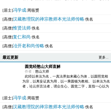
法体。此有多称，亦名大圆满觉，亦名妙觉明心，...
冯学成
[居士]
/
周筱赟
汉藏教理院的禅宗教师本光法师传略
[高僧]
/
佚名
惟贤法师
[高僧]
/
佚名
复仁和尚
[高僧]
/
佚名
冶开老和尚传略
[高僧]
/
佚名
最近更新
更多...
圆觉经憨山大师直解
作者：
憨山大师
此经以单法为名，一真法界如来藏心为体，以圆照觉相
为宗，以离妄证真为用，以一乘圆顿为教相。 以单法为名
者，论云所言法者，谓众生心。圆觉二字，直指一心以为
法体。此有多称，亦名大圆满觉，亦名妙觉明心，...
冯学成
[居士]
/
周筱赟
汉藏教理院的禅宗教师本光法师传略
[高僧]
/
佚名