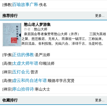
百喻故事广释
[佛教]
/
佚名
推荐排行
更多...
憨山老人梦游集
作者：
憨山大师
康居国会尊者像赞寄憨山大师（并序） 三国为英雄
之聚。慈悲般若。无有人。而康祖一锡浮江。三称如来。
两目流血。舍利投瓶。光灿六合。泽绵千古。当是时也。
吴之君臣。莫不为之动心变色。即事征理。知有佛而不...
正信的佛教
[学佛]
/
圣严法师
太虚大师年谱
[高僧]
/
印顺法师
五灯会元
[禅宗]
/
普济
虚云和尚自述年谱
[高僧]
/
顺德岑学吕宽贤
寒山拾得诗
[禅宗]
/
寒山大士
收藏排行
更多...