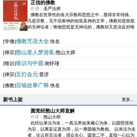
正信的佛教
作者：
圣严法师
佛教在世界性的各大宗教和思想之中，显得非常特殊。
凡是宗教，无不信奉神的创造及神的主宰，佛教却是彻底
的无神论者；唯物思想是无神论的，佛教却又坚决反对唯
物论的谬误。佛教似宗教而又非宗教，类哲学而又非哲...
佛教咒语大全
[学佛]
/
佚名
憨山老人梦游集
[禅宗]
/
憨山大师
唯识与中观
[唯识]
/
南怀瑾
五灯会元
[禅宗]
/
普济
百喻故事广释
[佛教]
/
佚名
新书上架
更多...
圆觉经憨山大师直解
作者：
憨山大师
此经以单法为名，一真法界如来藏心为体，以圆照觉相
为宗，以离妄证真为用，以一乘圆顿为教相。 以单法为名
者，论云所言法者，谓众生心。圆觉二字，直指一心以为