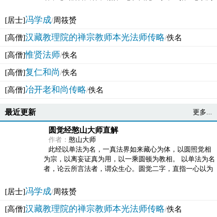
法体。此有多称，亦名大圆满觉，亦名妙觉明心，...
冯学成
[居士]
/
周筱赟
汉藏教理院的禅宗教师本光法师传略
[高僧]
/
佚名
惟贤法师
[高僧]
/
佚名
复仁和尚
[高僧]
/
佚名
冶开老和尚传略
[高僧]
/
佚名
最近更新
更多...
圆觉经憨山大师直解
作者：
憨山大师
此经以单法为名，一真法界如来藏心为体，以圆照觉相
为宗，以离妄证真为用，以一乘圆顿为教相。 以单法为名
者，论云所言法者，谓众生心。圆觉二字，直指一心以为
法体。此有多称，亦名大圆满觉，亦名妙觉明心，...
冯学成
[居士]
/
周筱赟
汉藏教理院的禅宗教师本光法师传略
[高僧]
/
佚名