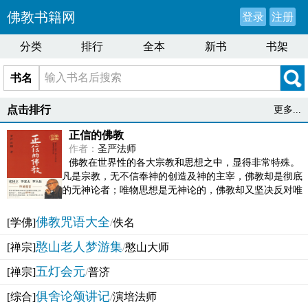
佛教书籍网
登录
注册
分类
排行
全本
新书
书架
书名
点击排行
更多...
正信的佛教
作者：
圣严法师
佛教在世界性的各大宗教和思想之中，显得非常特殊。
凡是宗教，无不信奉神的创造及神的主宰，佛教却是彻底
的无神论者；唯物思想是无神论的，佛教却又坚决反对唯
物论的谬误。佛教似宗教而又非宗教，类哲学而又非哲...
佛教咒语大全
[学佛]
/
佚名
憨山老人梦游集
[禅宗]
/
憨山大师
五灯会元
[禅宗]
/
普济
俱舍论颂讲记
[综合]
/
演培法师