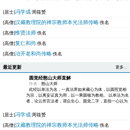
法体。此有多称，亦名大圆满觉，亦名妙觉明心，...
冯学成
[居士]
/
周筱赟
汉藏教理院的禅宗教师本光法师传略
[高僧]
/
佚名
惟贤法师
[高僧]
/
佚名
复仁和尚
[高僧]
/
佚名
冶开老和尚传略
[高僧]
/
佚名
最近更新
更多...
圆觉经憨山大师直解
作者：
憨山大师
此经以单法为名，一真法界如来藏心为体，以圆照觉相
为宗，以离妄证真为用，以一乘圆顿为教相。 以单法为名
者，论云所言法者，谓众生心。圆觉二字，直指一心以为
法体。此有多称，亦名大圆满觉，亦名妙觉明心，...
冯学成
[居士]
/
周筱赟
汉藏教理院的禅宗教师本光法师传略
[高僧]
/
佚名