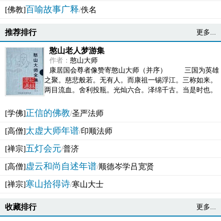
百喻故事广释
[佛教]
/
佚名
推荐排行
更多...
憨山老人梦游集
作者：
憨山大师
康居国会尊者像赞寄憨山大师（并序） 三国为英雄
之聚。慈悲般若。无有人。而康祖一锡浮江。三称如来。
两目流血。舍利投瓶。光灿六合。泽绵千古。当是时也。
吴之君臣。莫不为之动心变色。即事征理。知有佛而不...
正信的佛教
[学佛]
/
圣严法师
太虚大师年谱
[高僧]
/
印顺法师
五灯会元
[禅宗]
/
普济
虚云和尚自述年谱
[高僧]
/
顺德岑学吕宽贤
寒山拾得诗
[禅宗]
/
寒山大士
收藏排行
更多...