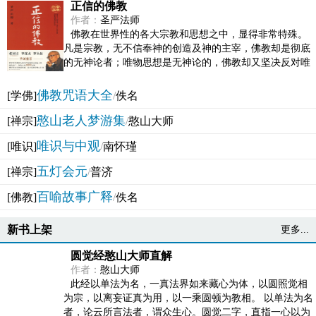
正信的佛教
作者：
圣严法师
佛教在世界性的各大宗教和思想之中，显得非常特殊。
凡是宗教，无不信奉神的创造及神的主宰，佛教却是彻底
的无神论者；唯物思想是无神论的，佛教却又坚决反对唯
物论的谬误。佛教似宗教而又非宗教，类哲学而又非哲...
佛教咒语大全
[学佛]
/
佚名
憨山老人梦游集
[禅宗]
/
憨山大师
唯识与中观
[唯识]
/
南怀瑾
五灯会元
[禅宗]
/
普济
百喻故事广释
[佛教]
/
佚名
新书上架
更多...
圆觉经憨山大师直解
作者：
憨山大师
此经以单法为名，一真法界如来藏心为体，以圆照觉相
为宗，以离妄证真为用，以一乘圆顿为教相。 以单法为名
者，论云所言法者，谓众生心。圆觉二字，直指一心以为