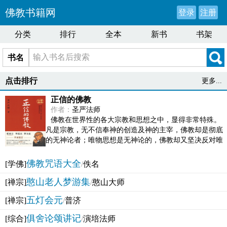
佛教书籍网
登录
注册
分类
排行
全本
新书
书架
书名
点击排行
更多...
正信的佛教
作者：
圣严法师
佛教在世界性的各大宗教和思想之中，显得非常特殊。
凡是宗教，无不信奉神的创造及神的主宰，佛教却是彻底
的无神论者；唯物思想是无神论的，佛教却又坚决反对唯
物论的谬误。佛教似宗教而又非宗教，类哲学而又非哲...
佛教咒语大全
[学佛]
/
佚名
憨山老人梦游集
[禅宗]
/
憨山大师
五灯会元
[禅宗]
/
普济
俱舍论颂讲记
[综合]
/
演培法师