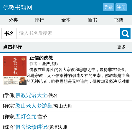
佛教书籍网
登录
注册
分类
排行
全本
新书
书架
书名
点击排行
更多...
正信的佛教
作者：
圣严法师
佛教在世界性的各大宗教和思想之中，显得非常特殊。
凡是宗教，无不信奉神的创造及神的主宰，佛教却是彻底
的无神论者；唯物思想是无神论的，佛教却又坚决反对唯
物论的谬误。佛教似宗教而又非宗教，类哲学而又非哲...
佛教咒语大全
[学佛]
/
佚名
憨山老人梦游集
[禅宗]
/
憨山大师
五灯会元
[禅宗]
/
普济
俱舍论颂讲记
[综合]
/
演培法师