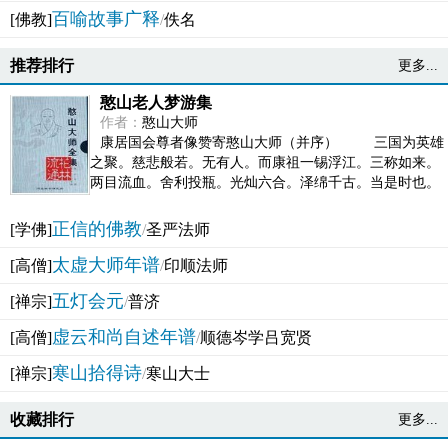
百喻故事广释
[佛教]
/
佚名
推荐排行
更多...
憨山老人梦游集
作者：
憨山大师
康居国会尊者像赞寄憨山大师（并序） 三国为英雄
之聚。慈悲般若。无有人。而康祖一锡浮江。三称如来。
两目流血。舍利投瓶。光灿六合。泽绵千古。当是时也。
吴之君臣。莫不为之动心变色。即事征理。知有佛而不...
正信的佛教
[学佛]
/
圣严法师
太虚大师年谱
[高僧]
/
印顺法师
五灯会元
[禅宗]
/
普济
虚云和尚自述年谱
[高僧]
/
顺德岑学吕宽贤
寒山拾得诗
[禅宗]
/
寒山大士
收藏排行
更多...