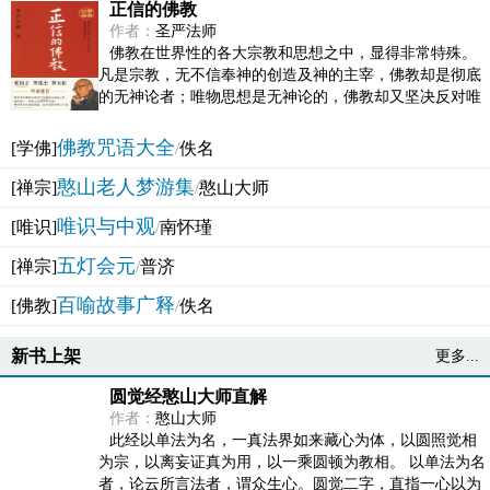
正信的佛教
作者：
圣严法师
佛教在世界性的各大宗教和思想之中，显得非常特殊。
凡是宗教，无不信奉神的创造及神的主宰，佛教却是彻底
的无神论者；唯物思想是无神论的，佛教却又坚决反对唯
物论的谬误。佛教似宗教而又非宗教，类哲学而又非哲...
佛教咒语大全
[学佛]
/
佚名
憨山老人梦游集
[禅宗]
/
憨山大师
唯识与中观
[唯识]
/
南怀瑾
五灯会元
[禅宗]
/
普济
百喻故事广释
[佛教]
/
佚名
新书上架
更多...
圆觉经憨山大师直解
作者：
憨山大师
此经以单法为名，一真法界如来藏心为体，以圆照觉相
为宗，以离妄证真为用，以一乘圆顿为教相。 以单法为名
者，论云所言法者，谓众生心。圆觉二字，直指一心以为