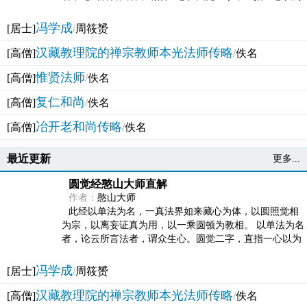
法体。此有多称，亦名大圆满觉，亦名妙觉明心，...
冯学成
[居士]
/
周筱赟
汉藏教理院的禅宗教师本光法师传略
[高僧]
/
佚名
惟贤法师
[高僧]
/
佚名
复仁和尚
[高僧]
/
佚名
冶开老和尚传略
[高僧]
/
佚名
最近更新
更多...
圆觉经憨山大师直解
作者：
憨山大师
此经以单法为名，一真法界如来藏心为体，以圆照觉相
为宗，以离妄证真为用，以一乘圆顿为教相。 以单法为名
者，论云所言法者，谓众生心。圆觉二字，直指一心以为
法体。此有多称，亦名大圆满觉，亦名妙觉明心，...
冯学成
[居士]
/
周筱赟
汉藏教理院的禅宗教师本光法师传略
[高僧]
/
佚名