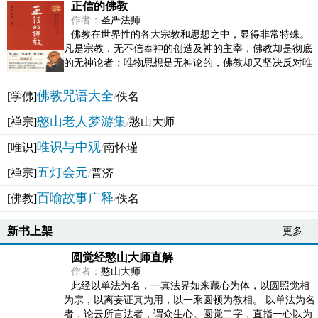
正信的佛教
作者：
圣严法师
佛教在世界性的各大宗教和思想之中，显得非常特殊。
凡是宗教，无不信奉神的创造及神的主宰，佛教却是彻底
的无神论者；唯物思想是无神论的，佛教却又坚决反对唯
物论的谬误。佛教似宗教而又非宗教，类哲学而又非哲...
佛教咒语大全
[学佛]
/
佚名
憨山老人梦游集
[禅宗]
/
憨山大师
唯识与中观
[唯识]
/
南怀瑾
五灯会元
[禅宗]
/
普济
百喻故事广释
[佛教]
/
佚名
新书上架
更多...
圆觉经憨山大师直解
作者：
憨山大师
此经以单法为名，一真法界如来藏心为体，以圆照觉相
为宗，以离妄证真为用，以一乘圆顿为教相。 以单法为名
者，论云所言法者，谓众生心。圆觉二字，直指一心以为