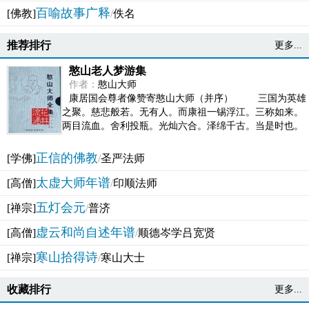
百喻故事广释
[佛教]
/
佚名
推荐排行
更多...
憨山老人梦游集
作者：
憨山大师
康居国会尊者像赞寄憨山大师（并序） 三国为英雄
之聚。慈悲般若。无有人。而康祖一锡浮江。三称如来。
两目流血。舍利投瓶。光灿六合。泽绵千古。当是时也。
吴之君臣。莫不为之动心变色。即事征理。知有佛而不...
正信的佛教
[学佛]
/
圣严法师
太虚大师年谱
[高僧]
/
印顺法师
五灯会元
[禅宗]
/
普济
虚云和尚自述年谱
[高僧]
/
顺德岑学吕宽贤
寒山拾得诗
[禅宗]
/
寒山大士
收藏排行
更多...