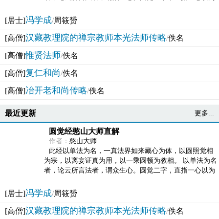
法体。此有多称，亦名大圆满觉，亦名妙觉明心，...
冯学成
[居士]
/
周筱赟
汉藏教理院的禅宗教师本光法师传略
[高僧]
/
佚名
惟贤法师
[高僧]
/
佚名
复仁和尚
[高僧]
/
佚名
冶开老和尚传略
[高僧]
/
佚名
最近更新
更多...
圆觉经憨山大师直解
作者：
憨山大师
此经以单法为名，一真法界如来藏心为体，以圆照觉相
为宗，以离妄证真为用，以一乘圆顿为教相。 以单法为名
者，论云所言法者，谓众生心。圆觉二字，直指一心以为
法体。此有多称，亦名大圆满觉，亦名妙觉明心，...
冯学成
[居士]
/
周筱赟
汉藏教理院的禅宗教师本光法师传略
[高僧]
/
佚名