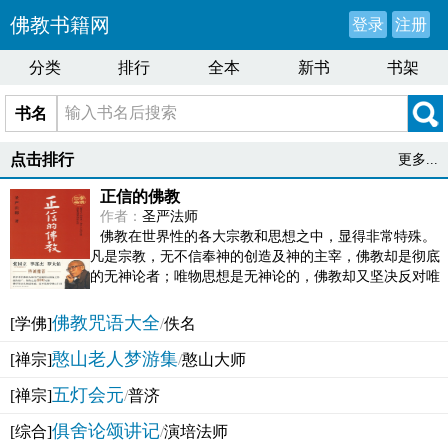
佛教书籍网
登录
注册
分类
排行
全本
新书
书架
书名
点击排行
更多...
正信的佛教
作者：
圣严法师
佛教在世界性的各大宗教和思想之中，显得非常特殊。
凡是宗教，无不信奉神的创造及神的主宰，佛教却是彻底
的无神论者；唯物思想是无神论的，佛教却又坚决反对唯
物论的谬误。佛教似宗教而又非宗教，类哲学而又非哲...
佛教咒语大全
[学佛]
/
佚名
憨山老人梦游集
[禅宗]
/
憨山大师
五灯会元
[禅宗]
/
普济
俱舍论颂讲记
[综合]
/
演培法师