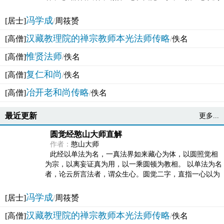
法体。此有多称，亦名大圆满觉，亦名妙觉明心，...
冯学成
[居士]
/
周筱赟
汉藏教理院的禅宗教师本光法师传略
[高僧]
/
佚名
惟贤法师
[高僧]
/
佚名
复仁和尚
[高僧]
/
佚名
冶开老和尚传略
[高僧]
/
佚名
最近更新
更多...
圆觉经憨山大师直解
作者：
憨山大师
此经以单法为名，一真法界如来藏心为体，以圆照觉相
为宗，以离妄证真为用，以一乘圆顿为教相。 以单法为名
者，论云所言法者，谓众生心。圆觉二字，直指一心以为
法体。此有多称，亦名大圆满觉，亦名妙觉明心，...
冯学成
[居士]
/
周筱赟
汉藏教理院的禅宗教师本光法师传略
[高僧]
/
佚名