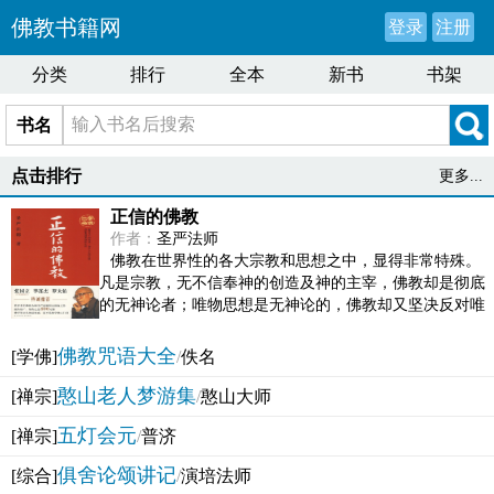
佛教书籍网
登录
注册
分类
排行
全本
新书
书架
书名
点击排行
更多...
正信的佛教
作者：
圣严法师
佛教在世界性的各大宗教和思想之中，显得非常特殊。
凡是宗教，无不信奉神的创造及神的主宰，佛教却是彻底
的无神论者；唯物思想是无神论的，佛教却又坚决反对唯
物论的谬误。佛教似宗教而又非宗教，类哲学而又非哲...
佛教咒语大全
[学佛]
/
佚名
憨山老人梦游集
[禅宗]
/
憨山大师
五灯会元
[禅宗]
/
普济
俱舍论颂讲记
[综合]
/
演培法师