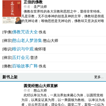
正信的佛教
作者：
圣严法师
佛教在世界性的各大宗教和思想之中，显得非常特殊。
凡是宗教，无不信奉神的创造及神的主宰，佛教却是彻底
的无神论者；唯物思想是无神论的，佛教却又坚决反对唯
物论的谬误。佛教似宗教而又非宗教，类哲学而又非哲...
佛教咒语大全
[学佛]
/
佚名
憨山老人梦游集
[禅宗]
/
憨山大师
唯识与中观
[唯识]
/
南怀瑾
五灯会元
[禅宗]
/
普济
百喻故事广释
[佛教]
/
佚名
新书上架
更多...
圆觉经憨山大师直解
作者：
憨山大师
此经以单法为名，一真法界如来藏心为体，以圆照觉相
为宗，以离妄证真为用，以一乘圆顿为教相。 以单法为名
者，论云所言法者，谓众生心。圆觉二字，直指一心以为