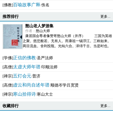
百喻故事广释
[佛教]
/
佚名
推荐排行
更多...
憨山老人梦游集
作者：
憨山大师
康居国会尊者像赞寄憨山大师（并序） 三国为英雄
之聚。慈悲般若。无有人。而康祖一锡浮江。三称如来。
两目流血。舍利投瓶。光灿六合。泽绵千古。当是时也。
吴之君臣。莫不为之动心变色。即事征理。知有佛而不...
正信的佛教
[学佛]
/
圣严法师
太虚大师年谱
[高僧]
/
印顺法师
五灯会元
[禅宗]
/
普济
虚云和尚自述年谱
[高僧]
/
顺德岑学吕宽贤
寒山拾得诗
[禅宗]
/
寒山大士
收藏排行
更多...