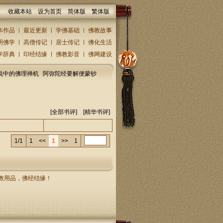
收藏本站
设为首页
简体版
繁体版
本作品
最近更新
学佛基础
佛教故事
明佛学
高僧传记
居士传记
佛化生活
学辞典
印经结缘
佛教影音
佛网建设
说中的佛理禅机
阿弥陀经要解便蒙钞
[
全部书评
] [精华书评]
人/回复人
发表时间
1/1
1
<<
1
>>
1
，佛教用品，佛经结缘！