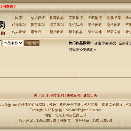
找回密码？
首 页
总排行榜
推荐作品
字数排行
收藏排行
连载书库
全
戒律系列
禅宗系列
净宗系列
唯识法相
藏传佛教
南传佛教
五
名人佛缘
素食养生
原始佛教
原创作品
综合其他
般若文海
佛
热门作品搜索:
唐密导读 外文
金庸小
阿弥陀经要解讲义
主题
回复/查看
发表
关于我们
|
佛学辞典
|
佛教音频
|
佛教日历
://www.fjzjg.com提供佛经在线阅读，佛教手机电子书下载，佛经印刷，佛教网站建设
Copyright ©
站长信箱：haoyue999@vip.sina.com
地址：北京市海淀区西三环
投诉建议：15600391918（同微信） 业务联系：13910830288