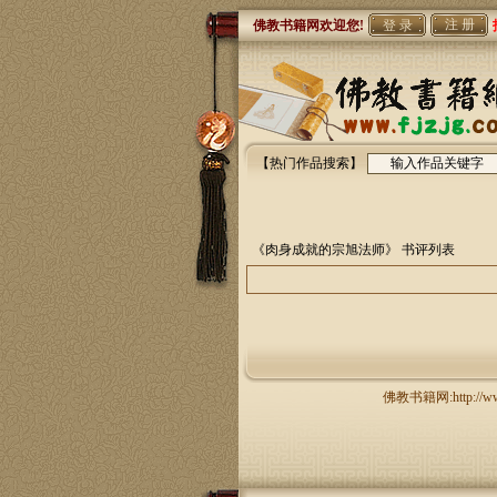
注 册
佛教书籍网欢迎您!
【热门作品搜索】
《肉身成就的宗旭法师》
书评列表
佛教书籍网:http