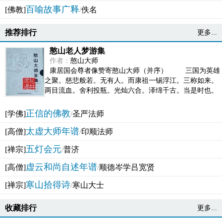
百喻故事广释
[佛教]
/
佚名
推荐排行
更多...
憨山老人梦游集
作者：
憨山大师
康居国会尊者像赞寄憨山大师（并序） 三国为英雄
之聚。慈悲般若。无有人。而康祖一锡浮江。三称如来。
两目流血。舍利投瓶。光灿六合。泽绵千古。当是时也。
吴之君臣。莫不为之动心变色。即事征理。知有佛而不...
正信的佛教
[学佛]
/
圣严法师
太虚大师年谱
[高僧]
/
印顺法师
五灯会元
[禅宗]
/
普济
虚云和尚自述年谱
[高僧]
/
顺德岑学吕宽贤
寒山拾得诗
[禅宗]
/
寒山大士
收藏排行
更多...