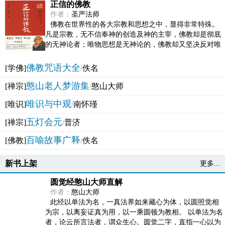
正信的佛教
作者：
圣严法师
佛教在世界性的各大宗教和思想之中，显得非常特殊。
凡是宗教，无不信奉神的创造及神的主宰，佛教却是彻底
的无神论者；唯物思想是无神论的，佛教却又坚决反对唯
物论的谬误。佛教似宗教而又非宗教，类哲学而又非哲...
佛教咒语大全
[学佛]
/
佚名
憨山老人梦游集
[禅宗]
/
憨山大师
唯识与中观
[唯识]
/
南怀瑾
五灯会元
[禅宗]
/
普济
百喻故事广释
[佛教]
/
佚名
新书上架
更多...
圆觉经憨山大师直解
作者：
憨山大师
此经以单法为名，一真法界如来藏心为体，以圆照觉相
为宗，以离妄证真为用，以一乘圆顿为教相。 以单法为名
者，论云所言法者，谓众生心。圆觉二字，直指一心以为