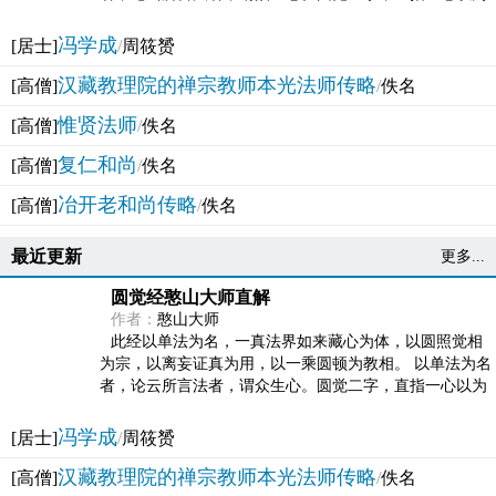
法体。此有多称，亦名大圆满觉，亦名妙觉明心，...
冯学成
[居士]
/
周筱赟
汉藏教理院的禅宗教师本光法师传略
[高僧]
/
佚名
惟贤法师
[高僧]
/
佚名
复仁和尚
[高僧]
/
佚名
冶开老和尚传略
[高僧]
/
佚名
最近更新
更多...
圆觉经憨山大师直解
作者：
憨山大师
此经以单法为名，一真法界如来藏心为体，以圆照觉相
为宗，以离妄证真为用，以一乘圆顿为教相。 以单法为名
者，论云所言法者，谓众生心。圆觉二字，直指一心以为
法体。此有多称，亦名大圆满觉，亦名妙觉明心，...
冯学成
[居士]
/
周筱赟
汉藏教理院的禅宗教师本光法师传略
[高僧]
/
佚名