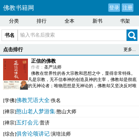
佛教书籍网
登录
注册
分类
排行
全本
新书
书架
书名
点击排行
更多...
正信的佛教
作者：
圣严法师
佛教在世界性的各大宗教和思想之中，显得非常特殊。
凡是宗教，无不信奉神的创造及神的主宰，佛教却是彻底
的无神论者；唯物思想是无神论的，佛教却又坚决反对唯
物论的谬误。佛教似宗教而又非宗教，类哲学而又非哲...
佛教咒语大全
[学佛]
/
佚名
憨山老人梦游集
[禅宗]
/
憨山大师
五灯会元
[禅宗]
/
普济
俱舍论颂讲记
[综合]
/
演培法师