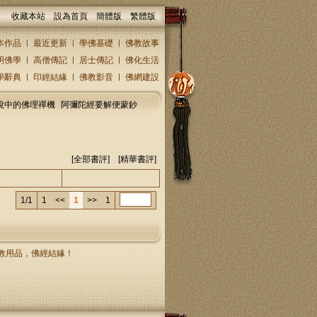
收藏本站
設為首頁
簡體版
繁體版
本作品
最近更新
學佛基礎
佛教故事
明佛學
高僧傳記
居士傳記
佛化生活
學辭典
印經結緣
佛教影音
佛網建設
說中的佛理禪機
阿彌陀經要解便蒙鈔
[全部書評] [
精華書評
]
人/回復人
發表時間
1/1
1
<<
1
>>
1
，佛教用品，佛經結緣！