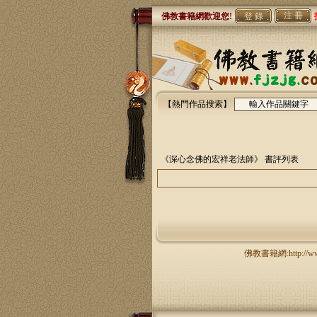
注 冊
佛教書籍網歡迎您!
【熱門作品搜索】
《深心念佛的宏祥老法師》
書評列表
佛教書籍網:http