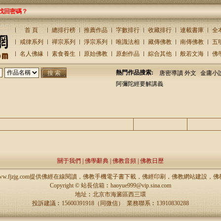
找回密碼？
首 頁
總排行榜
推薦作品
字數排行
收藏排行
連載書庫
全
戒律系列
禪宗系列
淨宗系列
唯識法相
藏傳佛教
南傳佛教
五
名人佛緣
素食養生
原始佛教
原創作品
綜合其他
般若文海
佛
熱門作品搜索:
唐密導讀 外文
金庸小
阿彌陀經要解講義
主題
回復/查看
發表
關于我們
|
佛學辭典
|
佛教音頻
|
佛教日歷
://www.fjzjg.com提供佛經在線閱讀，佛教手機電子書下載，佛經印刷，佛教網站建設
Copyright ©
站長信箱︰haoyue999@vip.sina.com
地址︰北京市海澱區西三環
投訴建議︰15600391918（同微信） 業務聯系︰13910830288