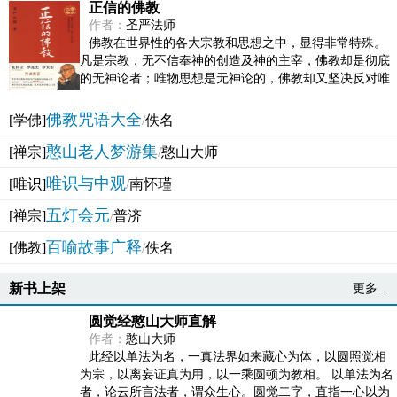
正信的佛教
作者：
圣严法师
佛教在世界性的各大宗教和思想之中，显得非常特殊。
凡是宗教，无不信奉神的创造及神的主宰，佛教却是彻底
的无神论者；唯物思想是无神论的，佛教却又坚决反对唯
物论的谬误。佛教似宗教而又非宗教，类哲学而又非哲...
佛教咒语大全
[学佛]
/
佚名
憨山老人梦游集
[禅宗]
/
憨山大师
唯识与中观
[唯识]
/
南怀瑾
五灯会元
[禅宗]
/
普济
百喻故事广释
[佛教]
/
佚名
新书上架
更多...
圆觉经憨山大师直解
作者：
憨山大师
此经以单法为名，一真法界如来藏心为体，以圆照觉相
为宗，以离妄证真为用，以一乘圆顿为教相。 以单法为名
者，论云所言法者，谓众生心。圆觉二字，直指一心以为