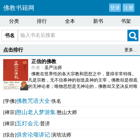
佛教书籍网
登录
注册
分类
排行
全本
新书
书架
书名
点击排行
更多...
正信的佛教
作者：
圣严法师
佛教在世界性的各大宗教和思想之中，显得非常特殊。
凡是宗教，无不信奉神的创造及神的主宰，佛教却是彻底
的无神论者；唯物思想是无神论的，佛教却又坚决反对唯
物论的谬误。佛教似宗教而又非宗教，类哲学而又非哲...
佛教咒语大全
[学佛]
/
佚名
憨山老人梦游集
[禅宗]
/
憨山大师
五灯会元
[禅宗]
/
普济
俱舍论颂讲记
[综合]
/
演培法师