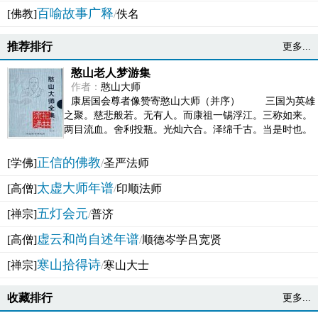
百喻故事广释
[佛教]
/
佚名
推荐排行
更多...
憨山老人梦游集
作者：
憨山大师
康居国会尊者像赞寄憨山大师（并序） 三国为英雄
之聚。慈悲般若。无有人。而康祖一锡浮江。三称如来。
两目流血。舍利投瓶。光灿六合。泽绵千古。当是时也。
吴之君臣。莫不为之动心变色。即事征理。知有佛而不...
正信的佛教
[学佛]
/
圣严法师
太虚大师年谱
[高僧]
/
印顺法师
五灯会元
[禅宗]
/
普济
虚云和尚自述年谱
[高僧]
/
顺德岑学吕宽贤
寒山拾得诗
[禅宗]
/
寒山大士
收藏排行
更多...