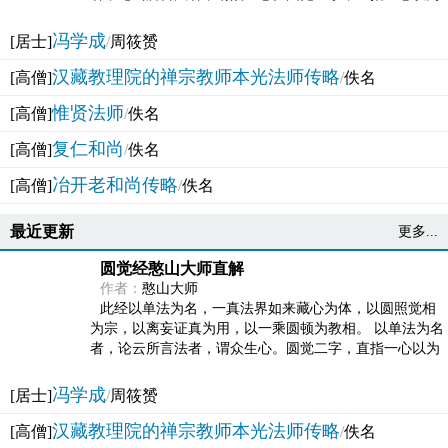
法体。此有多称，亦名大圆满觉，亦名妙觉明心，...
冯学成
[居士]
/
周筱赟
汉藏教理院的禅宗教师本光法师传略
[高僧]
/
佚名
惟贤法师
[高僧]
/
佚名
复仁和尚
[高僧]
/
佚名
冶开老和尚传略
[高僧]
/
佚名
最近更新
更多...
圆觉经憨山大师直解
作者：
憨山大师
此经以单法为名，一真法界如来藏心为体，以圆照觉相
为宗，以离妄证真为用，以一乘圆顿为教相。 以单法为名
者，论云所言法者，谓众生心。圆觉二字，直指一心以为
法体。此有多称，亦名大圆满觉，亦名妙觉明心，...
冯学成
[居士]
/
周筱赟
汉藏教理院的禅宗教师本光法师传略
[高僧]
/
佚名