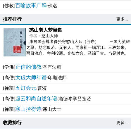
百喻故事广释
[佛教]
/
佚名
推荐排行
更多...
憨山老人梦游集
作者：
憨山大师
康居国会尊者像赞寄憨山大师（并序） 三国为英雄
之聚。慈悲般若。无有人。而康祖一锡浮江。三称如来。
两目流血。舍利投瓶。光灿六合。泽绵千古。当是时也。
吴之君臣。莫不为之动心变色。即事征理。知有佛而不...
正信的佛教
[学佛]
/
圣严法师
太虚大师年谱
[高僧]
/
印顺法师
五灯会元
[禅宗]
/
普济
虚云和尚自述年谱
[高僧]
/
顺德岑学吕宽贤
寒山拾得诗
[禅宗]
/
寒山大士
收藏排行
更多...