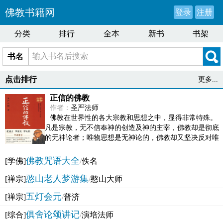
佛教书籍网
登录
注册
分类
排行
全本
新书
书架
书名
点击排行
更多...
正信的佛教
作者：
圣严法师
佛教在世界性的各大宗教和思想之中，显得非常特殊。
凡是宗教，无不信奉神的创造及神的主宰，佛教却是彻底
的无神论者；唯物思想是无神论的，佛教却又坚决反对唯
物论的谬误。佛教似宗教而又非宗教，类哲学而又非哲...
佛教咒语大全
[学佛]
/
佚名
憨山老人梦游集
[禅宗]
/
憨山大师
五灯会元
[禅宗]
/
普济
俱舍论颂讲记
[综合]
/
演培法师