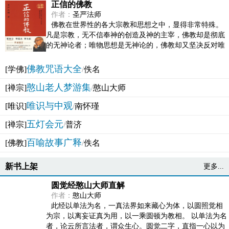
正信的佛教
作者：
圣严法师
佛教在世界性的各大宗教和思想之中，显得非常特殊。
凡是宗教，无不信奉神的创造及神的主宰，佛教却是彻底
的无神论者；唯物思想是无神论的，佛教却又坚决反对唯
物论的谬误。佛教似宗教而又非宗教，类哲学而又非哲...
佛教咒语大全
[学佛]
/
佚名
憨山老人梦游集
[禅宗]
/
憨山大师
唯识与中观
[唯识]
/
南怀瑾
五灯会元
[禅宗]
/
普济
百喻故事广释
[佛教]
/
佚名
新书上架
更多...
圆觉经憨山大师直解
作者：
憨山大师
此经以单法为名，一真法界如来藏心为体，以圆照觉相
为宗，以离妄证真为用，以一乘圆顿为教相。 以单法为名
者，论云所言法者，谓众生心。圆觉二字，直指一心以为