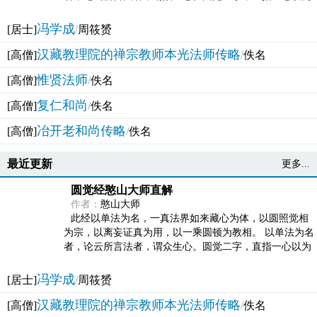
法体。此有多称，亦名大圆满觉，亦名妙觉明心，...
冯学成
[居士]
/
周筱赟
汉藏教理院的禅宗教师本光法师传略
[高僧]
/
佚名
惟贤法师
[高僧]
/
佚名
复仁和尚
[高僧]
/
佚名
冶开老和尚传略
[高僧]
/
佚名
最近更新
更多...
圆觉经憨山大师直解
作者：
憨山大师
此经以单法为名，一真法界如来藏心为体，以圆照觉相
为宗，以离妄证真为用，以一乘圆顿为教相。 以单法为名
者，论云所言法者，谓众生心。圆觉二字，直指一心以为
法体。此有多称，亦名大圆满觉，亦名妙觉明心，...
冯学成
[居士]
/
周筱赟
汉藏教理院的禅宗教师本光法师传略
[高僧]
/
佚名