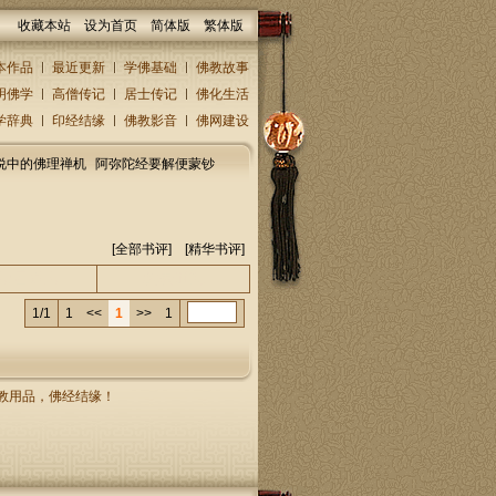
收藏本站
设为首页
简体版
繁体版
本作品
最近更新
学佛基础
佛教故事
明佛学
高僧传记
居士传记
佛化生活
学辞典
印经结缘
佛教影音
佛网建设
说中的佛理禅机
阿弥陀经要解便蒙钞
[全部书评] [
精华书评
]
人/回复人
发表时间
1/1
1
<<
1
>>
1
，佛教用品，佛经结缘！