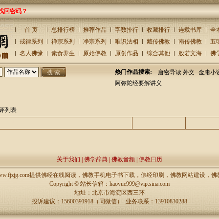
找回密码？
首 页
总排行榜
推荐作品
字数排行
收藏排行
连载书库
全
戒律系列
禅宗系列
净宗系列
唯识法相
藏传佛教
南传佛教
五
名人佛缘
素食养生
原始佛教
原创作品
综合其他
般若文海
佛
热门作品搜索:
唐密导读 外文
金庸小
阿弥陀经要解讲义
评列表
主题
回复/查看
发表
关于我们
|
佛学辞典
|
佛教音频
|
佛教日历
://www.fjzjg.com提供佛经在线阅读，佛教手机电子书下载，佛经印刷，佛教网站建设
Copyright ©
站长信箱：haoyue999@vip.sina.com
地址：北京市海淀区西三环
投诉建议：15600391918（同微信） 业务联系：13910830288