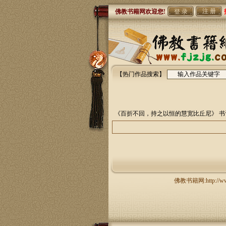
注 册
佛教书籍网欢迎您!
【热门作品搜索】
《百折不回，持之以恒的慧宽比丘尼》
书
佛教书籍网:http