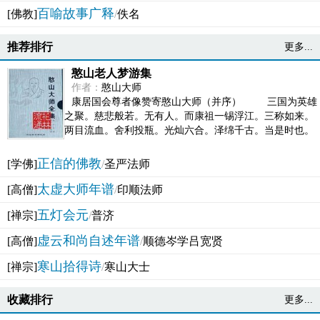
百喻故事广释
[佛教]
/
佚名
推荐排行
更多...
憨山老人梦游集
作者：
憨山大师
康居国会尊者像赞寄憨山大师（并序） 三国为英雄
之聚。慈悲般若。无有人。而康祖一锡浮江。三称如来。
两目流血。舍利投瓶。光灿六合。泽绵千古。当是时也。
吴之君臣。莫不为之动心变色。即事征理。知有佛而不...
正信的佛教
[学佛]
/
圣严法师
太虚大师年谱
[高僧]
/
印顺法师
五灯会元
[禅宗]
/
普济
虚云和尚自述年谱
[高僧]
/
顺德岑学吕宽贤
寒山拾得诗
[禅宗]
/
寒山大士
收藏排行
更多...