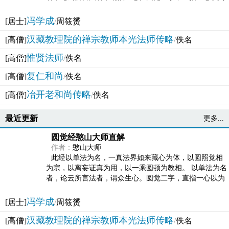
法体。此有多称，亦名大圆满觉，亦名妙觉明心，...
冯学成
[居士]
/
周筱赟
汉藏教理院的禅宗教师本光法师传略
[高僧]
/
佚名
惟贤法师
[高僧]
/
佚名
复仁和尚
[高僧]
/
佚名
冶开老和尚传略
[高僧]
/
佚名
最近更新
更多...
圆觉经憨山大师直解
作者：
憨山大师
此经以单法为名，一真法界如来藏心为体，以圆照觉相
为宗，以离妄证真为用，以一乘圆顿为教相。 以单法为名
者，论云所言法者，谓众生心。圆觉二字，直指一心以为
法体。此有多称，亦名大圆满觉，亦名妙觉明心，...
冯学成
[居士]
/
周筱赟
汉藏教理院的禅宗教师本光法师传略
[高僧]
/
佚名