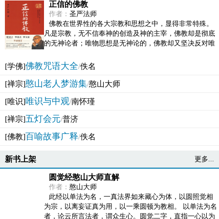
正信的佛教
作者：
圣严法师
佛教在世界性的各大宗教和思想之中，显得非常特殊。
凡是宗教，无不信奉神的创造及神的主宰，佛教却是彻底
的无神论者；唯物思想是无神论的，佛教却又坚决反对唯
物论的谬误。佛教似宗教而又非宗教，类哲学而又非哲...
佛教咒语大全
[学佛]
/
佚名
憨山老人梦游集
[禅宗]
/
憨山大师
唯识与中观
[唯识]
/
南怀瑾
五灯会元
[禅宗]
/
普济
百喻故事广释
[佛教]
/
佚名
新书上架
更多...
圆觉经憨山大师直解
作者：
憨山大师
此经以单法为名，一真法界如来藏心为体，以圆照觉相
为宗，以离妄证真为用，以一乘圆顿为教相。 以单法为名
者，论云所言法者，谓众生心。圆觉二字，直指一心以为