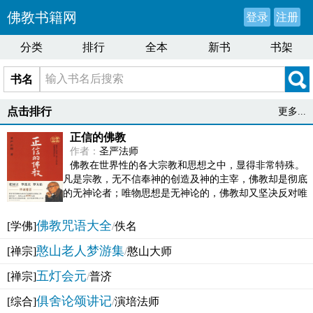
佛教书籍网
登录
注册
分类
排行
全本
新书
书架
书名
点击排行
更多...
正信的佛教
作者：
圣严法师
佛教在世界性的各大宗教和思想之中，显得非常特殊。
凡是宗教，无不信奉神的创造及神的主宰，佛教却是彻底
的无神论者；唯物思想是无神论的，佛教却又坚决反对唯
物论的谬误。佛教似宗教而又非宗教，类哲学而又非哲...
佛教咒语大全
[学佛]
/
佚名
憨山老人梦游集
[禅宗]
/
憨山大师
五灯会元
[禅宗]
/
普济
俱舍论颂讲记
[综合]
/
演培法师